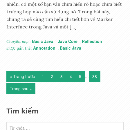
nhiên, có một số bạn vẫn chưa hiểu rõ hoặc chưa biết
trường hợp nào cần sử dụng nó. Trong bài này,
chúng ta sẽ cùng tìm hiểu chi tiết hơn về Marker
Interface trong Java và một […]
Basic Java
Java Core
Reflection
Chuyên mục:
,
,
Annotation
Basic Java
Được gắn thẻ:
,
« Trang trước
1
2
3
4
5
…
38
Trang sau »
Tìm kiếm