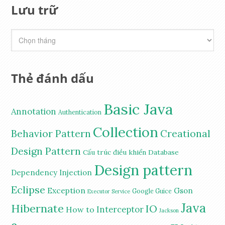
Lưu trữ
Thẻ đánh dấu
Basic Java
Annotation
Authentication
Collection
Behavior Pattern
Creational
Design Pattern
Cấu trúc điều khiển
Database
Design pattern
Dependency Injection
Eclipse
Exception
Gson
Google Guice
Executor Service
Java
Hibernate
IO
Interceptor
How to
Jackson