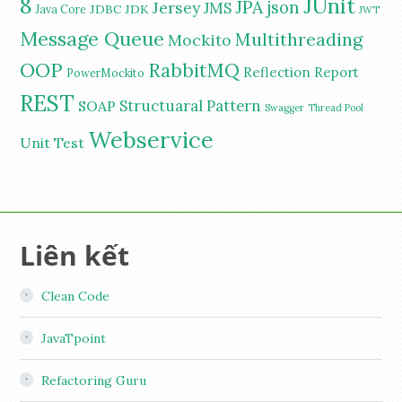
8
JUnit
JPA
Jersey
json
JMS
JDBC
JDK
Java Core
JWT
Message Queue
Multithreading
Mockito
OOP
RabbitMQ
Reflection
Report
PowerMockito
REST
Structuaral Pattern
SOAP
Swagger
Thread Pool
Webservice
Unit Test
Liên kết
Clean Code
JavaTpoint
Refactoring Guru