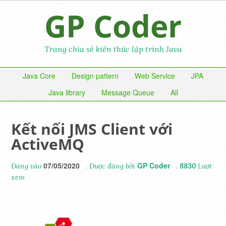
GP Coder
Trang chia sẻ kiến thức lập trình Java
Java Core
Design pattern
Web Service
JPA
Java library
Message Queue
All
Kết nối JMS Client với
ActiveMQ
07/05/2020
GP Coder
Đăng vào
. Được đăng bởi
.
8830
Lượt
xem