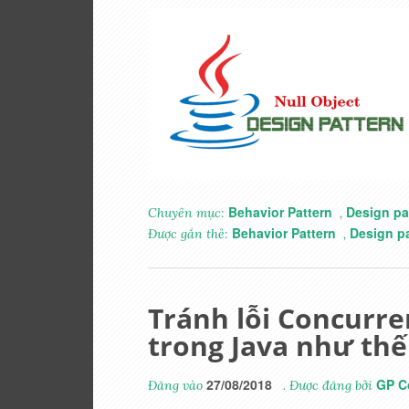
Behavior Pattern
Design pa
Chuyên mục:
,
Behavior Pattern
Design pa
Được gắn thẻ:
,
Tránh lỗi Concurre
trong Java như thế
27/08/2018
GP C
Đăng vào
. Được đăng bởi