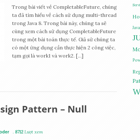
Serv
Trong bài viết về CompletableFuture, chúng
ta đã tìm hiểu về cách sử dụng multi-thread
Ho
trong Java 8. Trong bài này, chúng ta sẽ
Jav
cùng xem cách sử dụng CompletableFuture
JU
trong một bài toán thực tế. Giả sử chúng ta
có một ứng dụng cần thực hiện 2 công việc,
Mo
tạm gọi là work1 và work2. […]
Pow
Re
Pa
W
ign Pattern – Null
oder
.
8712
Lượt xem