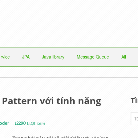
rvice
JPA
Java library
Message Queue
All
 Pattern với tính năng
T
oder
.
12290
Lượt xem