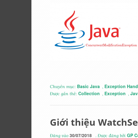
Basic Java
Exception Hand
Chuyên mục:
,
Collection
Exception
Jav
Được gắn thẻ:
,
,
Giới thiệu WatchSe
30/07/2018
GP C
Đăng vào
. Được đăng bởi