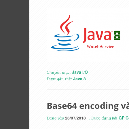
Java I/O
Chuyên mục:
Java 8
Được gắn thẻ:
Base64 encoding và
26/07/2018
GP C
Đăng vào
. Được đăng bởi