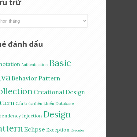
ưu trữ
hẻ đánh dấu
Basic
notation
Authentication
ava
Behavior Pattern
ollection
Creational Design
ttern
Cấu trúc điều khiển
Database
Design
pendency Injection
attern
Eclipse
Exception
Executor