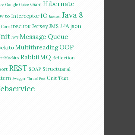
Hibernate
Gson
Google Guice
ice
Java 8
IO
Interceptor
w to
Jackson
JPA
Jersey
json
JMS
JDBC
JDK
a Core
nit
Message Queue
JWT
OOP
Multithreading
ckito
RabbitMQ
Reflection
erMockito
REST
Structuaral
SOAP
port
ttern
Unit Test
Swagger
Thread Pool
ebservice