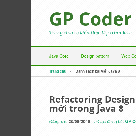
GP Coder
Trang chia sẻ kiến thức lập trình Java
Java Core
Design pattern
Web Se
Trang chủ
Danh sách bài viết Java 8
Refactoring Design
mới trong Java 8
26/09/2019
GP C
Đăng vào
. Được đăng bởi