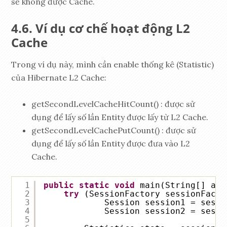
sẽ không được Cache.
Ví dụ cơ chế hoạt động L2
Cache
Trong ví dụ này, mình cần enable thống kê (Statistic)
của Hibernate L2 Cache:
getSecondLevelCacheHitCount() : được sử
dụng để lấy số lần Entity được lấy từ L2 Cache.
getSecondLevelCachePutCount() : được sử
dụng để lấy số lần Entity được đưa vào L2
Cache.
1
public
static
void
main(String[] arg
2
try
(SessionFactory sessionFacto
3
Session session1 = sessi
4
Session session2 = sessi
5