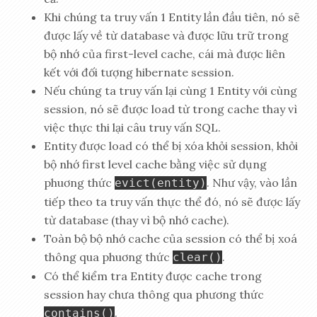
Khi chúng ta truy vấn 1 Entity lần đầu tiên, nó sẽ
được lấy về từ database và được lữu trữ trong
bộ nhớ của first-level cache, cái mà được liên
kết với đối tượng hibernate session.
Nếu chúng ta truy vấn lại cùng 1 Entity với cùng
session, nó sẽ được load từ trong cache thay vì
việc thực thi lại câu truy vấn SQL.
Entity được load có thể bị xóa khỏi session, khỏi
bộ nhớ first level cache bằng việc sử dụng
phuơng thức
. Như vậy, vào lần
evict(entity)
tiếp theo ta truy vấn thực thể đó, nó sẽ được lấy
từ database (thay vì bộ nhớ cache).
Toàn bộ bộ nhớ cache của session có thể bị xoá
thông qua phuơng thức
.
clear()
Có thể kiểm tra Entity được cache trong
session hay chưa thông qua phương thức
.
contains()