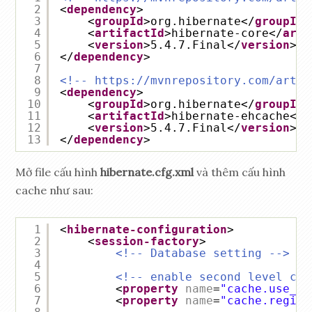
2
<
dependency
>
3
<
groupId
>org.hibernate</
groupId
>
4
<
artifactId
>hibernate-core</
arti
5
<
version
>5.4.7.Final</
version
>
6
</
dependency
>
7
8
<!-- 
https://mvnrepository.com/artif
9
<
dependency
>
10
<
groupId
>org.hibernate</
groupId
>
11
<
artifactId
>hibernate-ehcache</
a
12
<
version
>5.4.7.Final</
version
>
13
</
dependency
>
Mở file cấu hình
hibernate.cfg.xml
và thêm cấu hình
cache như sau:
1
<
hibernate-configuration
>
2
<
session-factory
>
3
<!-- Database setting -->
4
5
<!-- enable second level cac
6
<
property
name
=
"cache.use_se
7
<
property
name
=
"cache.region