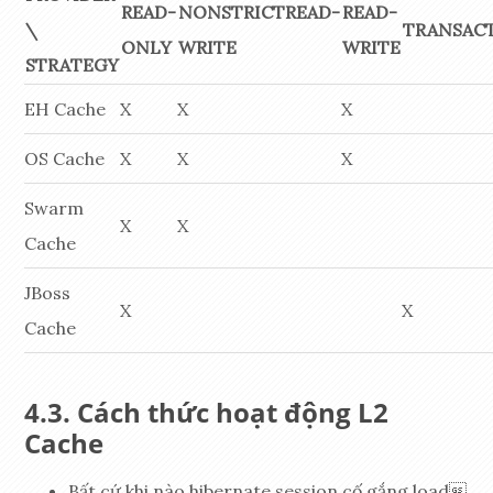
READ-
NONSTRICTREAD-
READ-
\
TRANSAC
ONLY
WRITE
WRITE
STRATEGY
EH Cache
X
X
X
OS Cache
X
X
X
Swarm
X
X
Cache
JBoss
X
X
Cache
Cách thức hoạt động L2
Cache
Bất cứ khi nào hibernate session cố gắng load