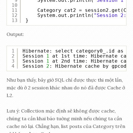
9
System.out.println(
"Session 1 at
10
11
Category cat2 = session2.get(Cat
12
System.out.println(
"Session 2: "
13
}
Output:
1
Hibernate: select category0_.id as id
2
Session 
1
at 1st time: Hibernate cach
3
Session 
1
at 2nd time: Hibernate cach
4
Session 
2
: Hibernate cache by gpcoder
Như bạn thấy, bây giờ SQL chỉ được thực thi một lần,
mặc dù ở 2 session khác nhau do nó đã được Cache ở
L2.
Lưu ý: Collection mặc định sẽ không được cache,
chúng ta cần khai báo tuờng minh nếu chúng ta cần
cache nó lại. Chẳng hạn, list posts của Category trên