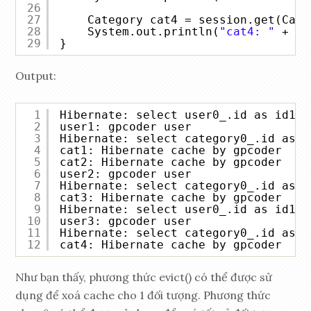
26
27
Category cat4 = session.get(Cate
28
System.out.println(
"cat4: "
+ ca
29
}
Output:
1
Hibernate: select user0_.id as id1_3
2
user1: gpcoder user
3
Hibernate: select category0_.id as i
4
cat1: Hibernate cache by gpcoder
5
cat2: Hibernate cache by gpcoder
6
user2: gpcoder user
7
Hibernate: select category0_.id as i
8
cat3: Hibernate cache by gpcoder
9
Hibernate: select user0_.id as id1_3
10
user3: gpcoder user
11
Hibernate: select category0_.id as i
12
cat4: Hibernate cache by gpcoder
Như bạn thấy, phương thức evict() có thể được sử
dụng để xoá cache cho 1 đối tượng. Phương thức