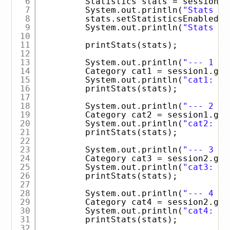
6
Statistics stats = sessionFa
7
System.out.println(
"Stats en
8
stats.setStatisticsEnabled(
t
9
System.out.println(
"Stats en
10
11
printStats(stats);
12
13
System.out.println(
"--- 1 --
14
Category cat1 = session1.get
15
System.out.println(
"cat1: "
16
printStats(stats);
17
18
System.out.println(
"--- 2 --
19
Category cat2 = session1.get
20
System.out.println(
"cat2: "
21
printStats(stats);
22
23
System.out.println(
"--- 3 --
24
Category cat3 = session2.get
25
System.out.println(
"cat3: "
26
printStats(stats);
27
28
System.out.println(
"--- 4 --
29
Category cat4 = session2.get
30
System.out.println(
"cat4: "
31
printStats(stats);
32