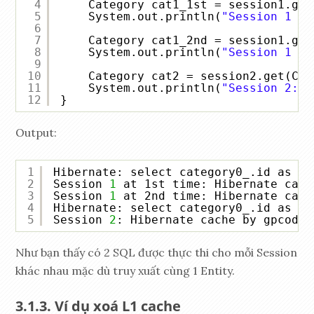
4
Category cat1_1st = session1.get
5
System.out.println(
"Session 1 at
6
7
Category cat1_2nd = session1.get
8
System.out.println(
"Session 1 at
9
10
Category cat2 = session2.get(Cat
11
System.out.println(
"Session 2: "
12
}
Output:
1
Hibernate: select category0_.id as id
2
Session 
1
at 1st time: Hibernate cach
3
Session 
1
at 2nd time: Hibernate cach
4
Hibernate: select category0_.id as id
5
Session 
2
: Hibernate cache by gpcoder
Như bạn thấy có 2 SQL được thực thi cho mỗi Session
khác nhau mặc dù truy xuất cùng 1 Entity.
Ví dụ xoá L1 cache