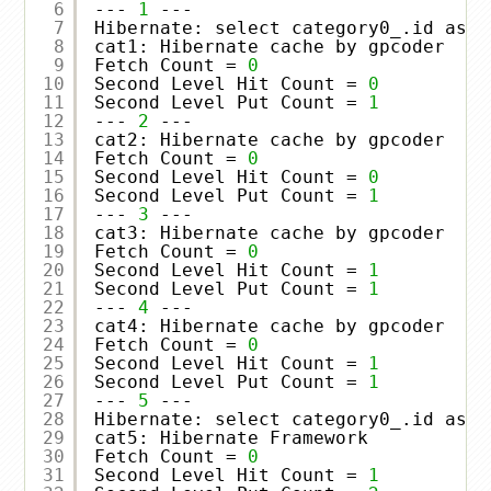
6
--- 
1
---
7
Hibernate: select category0_.id as i
8
cat1: Hibernate cache by gpcoder
9
Fetch Count = 
0
10
Second Level Hit Count = 
0
11
Second Level Put Count = 
1
12
--- 
2
---
13
cat2: Hibernate cache by gpcoder
14
Fetch Count = 
0
15
Second Level Hit Count = 
0
16
Second Level Put Count = 
1
17
--- 
3
---
18
cat3: Hibernate cache by gpcoder
19
Fetch Count = 
0
20
Second Level Hit Count = 
1
21
Second Level Put Count = 
1
22
--- 
4
---
23
cat4: Hibernate cache by gpcoder
24
Fetch Count = 
0
25
Second Level Hit Count = 
1
26
Second Level Put Count = 
1
27
--- 
5
---
28
Hibernate: select category0_.id as i
29
cat5: Hibernate Framework
30
Fetch Count = 
0
31
Second Level Hit Count = 
1