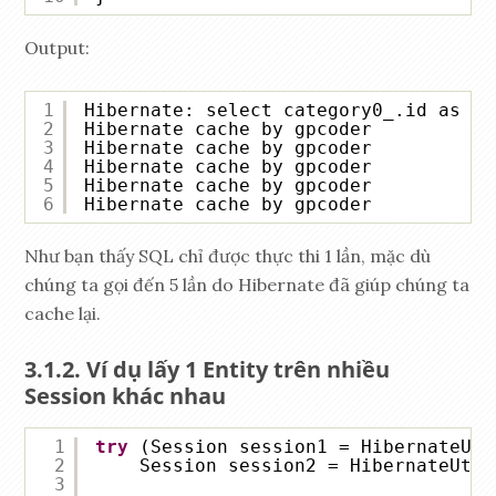
Output:
1
Hibernate: select category0_.id as id
2
Hibernate cache by gpcoder
3
Hibernate cache by gpcoder
4
Hibernate cache by gpcoder
5
Hibernate cache by gpcoder
6
Hibernate cache by gpcoder
Như bạn thấy SQL chỉ được thực thi 1 lần, mặc dù
chúng ta gọi đến 5 lần do Hibernate đã giúp chúng ta
cache lại.
Ví dụ lấy 1 Entity trên nhiều
Session khác nhau
1
try
(Session session1 = HibernateUti
2
Session session2 = HibernateUtil
3