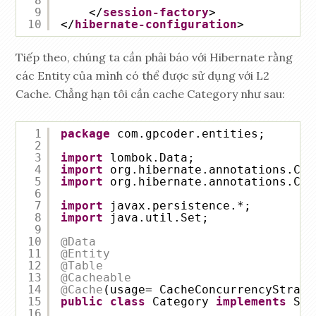
8
9
</
session-factory
>
10
</
hibernate-configuration
>
Tiếp theo, chúng ta cần phải báo với Hibernate rằng
các Entity của mình có thể được sử dụng với L2
Cache. Chẳng hạn tôi cần cache Category như sau:
1
package
com.gpcoder.entities;
2
3
import
lombok.Data;
4
import
org.hibernate.annotations.Cac
5
import
org.hibernate.annotations.Cac
6
7
import
javax.persistence.*;
8
import
java.util.Set;
9
10
@Data
11
@Entity
12
@Table
13
@Cacheable
14
@Cache
(usage= CacheConcurrencyStrate
15
public
class
Category 
implements
Ser
16