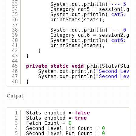
33
System.out.println(
"--- 5 --
34
Category cat5 = session1.get
35
System.out.println(
"cat5: "
36
printStats(stats);
37
38
System.out.println(
"--- 6 --
39
Category cat6 = session2.get
40
System.out.println(
"cat6: "
41
printStats(stats);
42
}
43
}
44
45
private
static
void
printStats(Stati
46
System.out.println(
"Second Level
47
System.out.println(
"Second Level
48
}
Output:
1
Stats enabled = 
false
2
Stats enabled = 
true
3
Fetch Count = 
0
4
Second Level Hit Count = 
0
5
Second Level Put Count = 
0