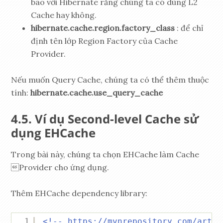
báo với Hibernate rằng chúng ta có dùng L2
Cache hay không.
hibernate.cache.region.factory_class
: để chỉ
định tên lớp Region Factory của Cache
Provider.
Nếu muốn Query Cache, chúng ta có thể thêm thuộc
tính:
hibernate.cache.use_query_cache
Ví dụ Second-level Cache sử
dụng EHCache
Trong bài này, chúng ta chọn EHCache làm Cache
Provider cho ứng dụng.
Thêm EHCache dependency library:
1
<!-- 
https://mvnrepository.com/artif