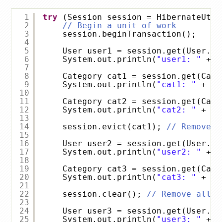
1
try
(Session session = HibernateUtil
2
// Begin a unit of work
3
session.beginTransaction();
4
5
User user1 = session.get(User.
cl
6
System.out.println(
"user1: "
+ u
7
8
Category cat1 = session.get(Cate
9
System.out.println(
"cat1: "
+ ca
10
11
Category cat2 = session.get(Cate
12
System.out.println(
"cat2: "
+ ca
13
14
session.evict(cat1); 
// Remove C
15
16
User user2 = session.get(User.
cl
17
System.out.println(
"user2: "
+ u
18
19
Category cat3 = session.get(Cate
20
System.out.println(
"cat3: "
+ ca
21
22
session.clear(); 
// Remove all E
23
24
User user3 = session.get(User.
cl
25
System.out.println(
"user3: "
+ u