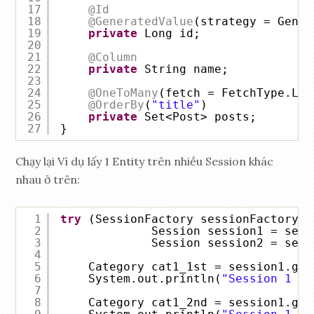
17
@Id
18
@GeneratedValue
(strategy = Gener
19
private
Long id;
20
21
@Column
22
private
String name;
23
24
@OneToMany
(fetch = FetchType.LAZ
25
@OrderBy
(
"title"
)
26
private
Set<Post> posts;
27
}
Chạy lại Ví dụ lấy 1 Entity trên nhiều Session khác
nhau ở trên:
1
try
(SessionFactory sessionFactory =
2
Session session1 = sess
3
Session session2 = sess
4
5
Category cat1_1st = session1.get
6
System.out.println(
"Session 1 at
7
8
Category cat1_2nd = session1.get