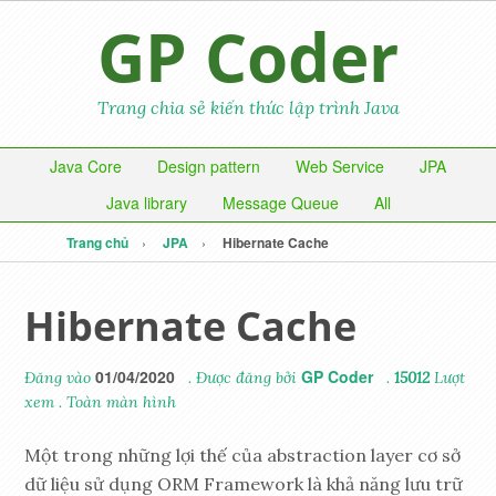
GP Coder
Trang chia sẻ kiến thức lập trình Java
Java Core
Design pattern
Web Service
JPA
Java library
Message Queue
All
Trang chủ
JPA
Hibernate Cache
Hibernate Cache
01/04/2020
GP Coder
Đăng vào
. Được đăng bởi
.
15012
Lượt
xem
.
Toàn màn hình
Một trong những lợi thế của abstraction layer cơ sở
dữ liệu sử dụng ORM Framework là khả năng lưu trữ