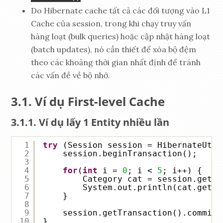
Do Hibernate cache tất cả các đối tượng vào L1
Cache của session, trong khi chạy truy vấn
hàng loạt (bulk queries) hoặc cập nhật hàng loạt
(batch updates), nó cần thiết để xóa bộ đệm
theo các khoảng thời gian nhất định để tránh
các vấn đề về bộ nhớ.
Ví dụ First-level Cache
Ví dụ lấy 1 Entity nhiều lần
1
try
(Session session = HibernateUtil
2
session.beginTransaction();
3
4
for
(
int
i = 
0
; i < 
5
; i++) {
5
Category cat = session.get(C
6
System.out.println(cat.getNa
7
}
8
9
session.getTransaction().commit(
10
}