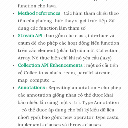
function cho Java.
Method references
: Các hàm tham chiếu theo
tên của phương thức thay vì gọi trực tiếp. Sử
dụng các function làm tham số.
Stream API
: bao gồm các class, interface và
enum để cho phép các hoạt động kiểu function
trên các element (phần tử) của một Collection,
Array. Nó thực hiện chỉ khi nó yêu cầu (lazy).
Collection API Enhencements
: một số cãi tiến
về Collections như stream, parallel stream,
map, compute, …
Annotations
: Repeating annotation – cho phép
các annotation giống nhau có thể được khai
báo nhiều lần cùng một vị trí. Type Annotation
– có thể được áp dụng cho bất kỳ kiểu dữ liệu
nào(Type), bao gồm: new operator, type casts,
implements clauses và throws clauses.