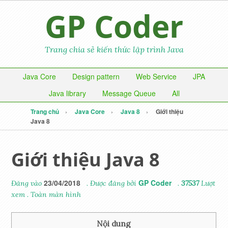
GP Coder
Trang chia sẻ kiến thức lập trình Java
Java Core
Design pattern
Web Service
JPA
Java library
Message Queue
All
Trang chủ
Java Core
Java 8
Giới thiệu
Java 8
Giới thiệu Java 8
23/04/2018
GP Coder
Đăng vào
. Được đăng bởi
.
37537
Lượt
xem
.
Toàn màn hình
Nội dung