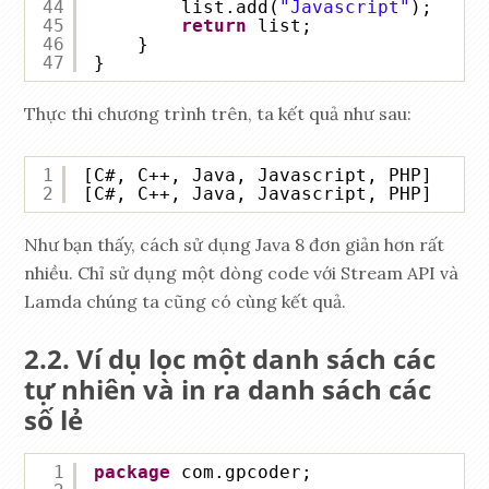
44
list.add(
"Javascript"
);
45
return
list;
46
}
47
}
Thực thi chương trình trên, ta kết quả như sau:
1
[C#, C++, Java, Javascript, PHP]
2
[C#, C++, Java, Javascript, PHP]
Như bạn thấy, cách sử dụng Java 8 đơn giản hơn rất
nhiều. Chỉ sử dụng một dòng code với Stream API và
Lamda chúng ta cũng có cùng kết quả.
Ví dụ lọc một danh sách các
tự nhiên và in ra danh sách các
số lẻ
1
package
com.gpcoder;