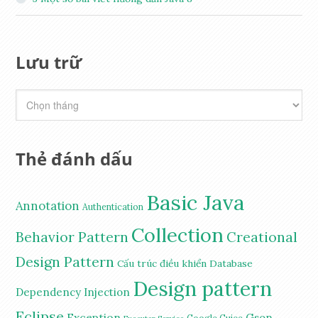
Lưu trữ
Thẻ đánh dấu
Basic Java
Annotation
Authentication
Collection
Behavior Pattern
Creational
Design Pattern
Cấu trúc điều khiển
Database
Design pattern
Dependency Injection
Eclipse
Exception
Gson