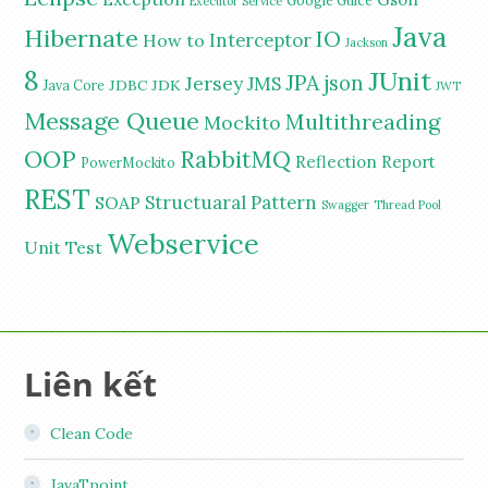
Google Guice
Executor Service
Java
Hibernate
IO
Interceptor
How to
Jackson
8
JUnit
JPA
Jersey
json
JMS
JDBC
JDK
Java Core
JWT
Message Queue
Multithreading
Mockito
OOP
RabbitMQ
Reflection
Report
PowerMockito
REST
Structuaral Pattern
SOAP
Swagger
Thread Pool
Webservice
Unit Test
Liên kết
Clean Code
JavaTpoint