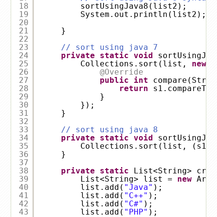
18
sortUsingJava8(list2);
19
System.out.println(list2);
20
21
}
22
23
// sort using java 7
24
private
static
void
sortUsingJav
25
Collections.sort(list, 
new
C
26
@Override
27
public
int
compare(Strin
28
return
s1.compareTo(
29
}
30
});
31
}
32
33
// sort using java 8
34
private
static
void
sortUsingJav
35
Collections.sort(list, (s1, 
36
}
37
38
private
static
List<String> crea
39
List<String> list = 
new
Arra
40
list.add(
"Java"
);
41
list.add(
"C++"
);
42
list.add(
"C#"
);
43
list.add(
"PHP"
);