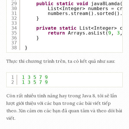
29
public
static
void
java8Lamda() 
30
List<Integer> numbers = crea
31
numbers.stream().sorted().fi
32
}
33
34
private
static
List<Integer> cre
35
return
Arrays.asList(
9
, 
3
, 
1
36
}
37
38
}
Thực thi chương trình trên, ta có kết quả như sau:
1
1
3
5
7
9
2
1
3
5
7
9
Còn rất nhiều tính năng hay trong Java 8, tôi sẽ lần
lượt giới thiệu với các bạn trong các bài viết tiếp
theo. Xin cảm ơn các bạn đã quan tâm và theo dõi bài
viết.