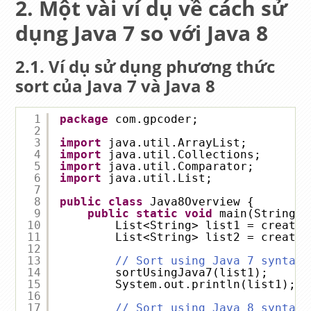
Một vài ví dụ về cách sử
dụng Java 7 so với Java 8
Ví dụ sử dụng phương thức
sort của Java 7 và Java 8
1
package
com.gpcoder;
2
3
import
java.util.ArrayList;
4
import
java.util.Collections;
5
import
java.util.Comparator;
6
import
java.util.List;
7
8
public
class
Java8Overview {
9
public
static
void
main(String[]
10
List<String> list1 = createD
11
List<String> list2 = createD
12
13
// Sort using Java 7 syntax
14
sortUsingJava7(list1);
15
System.out.println(list1);
16
17
// Sort using Java 8 syntax