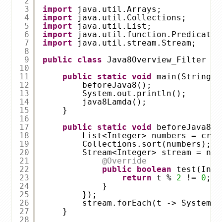
2
3
import
java.util.Arrays;
4
import
java.util.Collections;
5
import
java.util.List;
6
import
java.util.function.Predicate;
7
import
java.util.stream.Stream;
8
9
public
class
Java8Overview_Filter {
10
11
public
static
void
main(String[]
12
beforeJava8();
13
System.out.println();
14
java8Lamda();
15
}
16
17
public
static
void
beforeJava8()
18
List<Integer> numbers = crea
19
Collections.sort(numbers);
20
Stream<Integer> stream = num
21
@Override
22
public
boolean
test(Inte
23
return
t % 
2
!= 
0
;
24
}
25
});
26
stream.forEach(t -> System.o
27
}
28