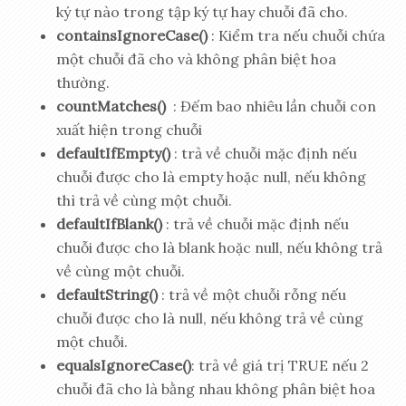
ký tự nào trong tập ký tự hay chuỗi đã cho.
containsIgnoreCase()
: Kiểm tra nếu chuỗi chứa
một chuỗi đã cho và không phân biệt hoa
thường.
countMatches()
: Đếm bao nhiêu lần chuỗi con
xuất hiện trong chuỗi
defaultIfEmpty()
: trả về chuỗi mặc định nếu
chuỗi được cho là empty hoặc null, nếu không
thì trả về cùng một chuỗi.
defaultIfBlank()
: trả về chuỗi mặc định nếu
chuỗi được cho là blank hoặc null, nếu không trả
về cùng một chuỗi.
defaultString()
: trả về một chuỗi rỗng nếu
chuỗi được cho là null, nếu không trả về cùng
một chuỗi.
equalsIgnoreCase()
: trả về giá trị TRUE nếu 2
chuỗi đã cho là bằng nhau không phân biệt hoa