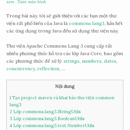
xem
.
Toàn màn hình
Trong bài này, tôi sẽ giới thiệu với các bạn một thư
viện rất phổ biến của Java là
commons lang3
, hầu hết
các ứng dụng trong Java đều sử dụng thư viện này.
Thư viện Apache Commons Lang 3 cung cấp rất
nhiều phương thức hỗ trợ các lớp Java Core, bao gồm
các phương thức để xử lý:
strings
,
numbers
,
dates
,
concurrency
,
reflection
, …
Nội dung
1
Tạo project maven và khai báo thư viện common
lang3
2
Lớp commons.lang3.StringUtils
3
Lớp commons.lang3.BooleanUtils
4
Lớp commons.lang3.text.NumberUtils