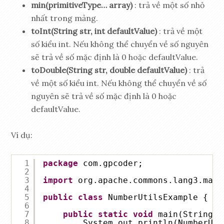
min(primitiveType… array)
: trả về một số nhỏ
nhất trong mảng.
toInt(String str, int defaultValue)
: trả về một
số kiểu int. Nếu không thể chuyển về số nguyên
sẽ trả về số mặc định là 0 hoặc defaultValue.
toDouble(String str, double defaultValue)
: trả
về một số kiểu int. Nếu không thể chuyển về số
nguyên sẽ trả về số mặc định là 0 hoặc
defaultValue.
Ví dụ:
1
package
com.gpcoder;
2
3
import
org.apache.commons.lang3.math
4
5
public
class
NumberUtilsExample {
6
7
public
static
void
main(String[]
8
System.out.println(NumberUti