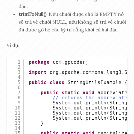
đầu.
trimToNull()
: Nếu chuỗi được cho là EMPTY nó
sẽ trả về chuỗi NULL, nếu không sẽ trả về chuỗi
đã được gỡ bỏ các ký tự rỗng khỏi cả hai đầu.
Ví dụ:
1
package
com.gpcoder;
2
3
import
org.apache.commons.lang3.Str
4
5
public
class
StringUtilsExample {
6
7
public
static
void
abbreviate()
8
// returns the abbreviated 
9
System.out.println(StringUt
10
System.out.println(StringUt
11
System.out.println(StringUt
12
System.out.println(StringUt
13
}
14
15
public
static
void
capitalize()