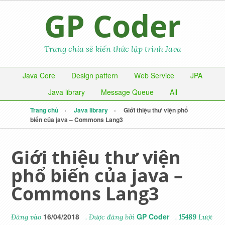
GP Coder
Trang chia sẻ kiến thức lập trình Java
Java Core
Design pattern
Web Service
JPA
Java library
Message Queue
All
Trang chủ
Java library
Giới thiệu thư viện phổ
biến của java – Commons Lang3
Giới thiệu thư viện
phổ biến của java –
Commons Lang3
16/04/2018
GP Coder
Đăng vào
. Được đăng bởi
.
15489
Lượt