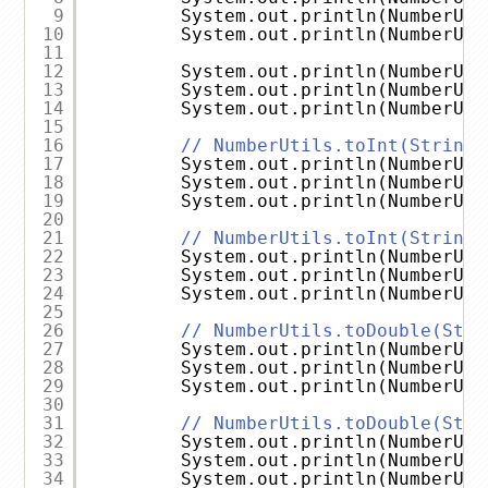
9
System.out.println(NumberUti
10
System.out.println(NumberUti
11
12
System.out.println(NumberUti
13
System.out.println(NumberUti
14
System.out.println(NumberUti
15
16
// NumberUtils.toInt(String 
17
System.out.println(NumberUti
18
System.out.println(NumberUti
19
System.out.println(NumberUti
20
21
// NumberUtils.toInt(String 
22
System.out.println(NumberUti
23
System.out.println(NumberUti
24
System.out.println(NumberUti
25
26
// NumberUtils.toDouble(Stri
27
System.out.println(NumberUti
28
System.out.println(NumberUti
29
System.out.println(NumberUti
30
31
// NumberUtils.toDouble(Stri
32
System.out.println(NumberUti
33
System.out.println(NumberUti
34
System.out.println(NumberUti