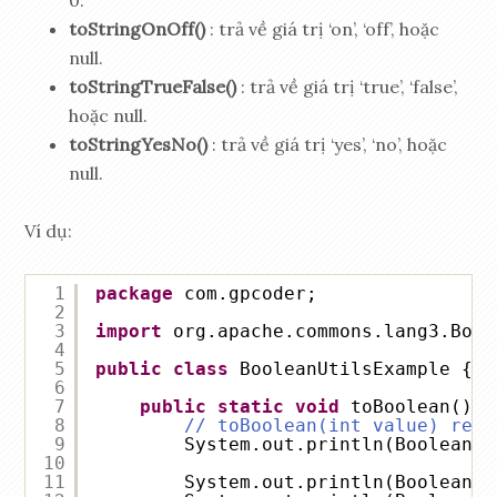
0.
toStringOnOff()
: trả về giá trị ‘on’, ‘off’, hoặc
null.
toStringTrueFalse()
: trả về giá trị ‘true’, ‘false’,
hoặc null.
toStringYesNo()
: trả về giá trị ‘yes’, ‘no’, hoặc
null.
Ví dụ:
1
package
com.gpcoder;
2
3
import
org.apache.commons.lang3.Bool
4
5
public
class
BooleanUtilsExample {
6
7
public
static
void
toBoolean() {
8
// toBoolean(int value) retu
9
System.out.println(BooleanUt
10
11
System.out.println(BooleanUt