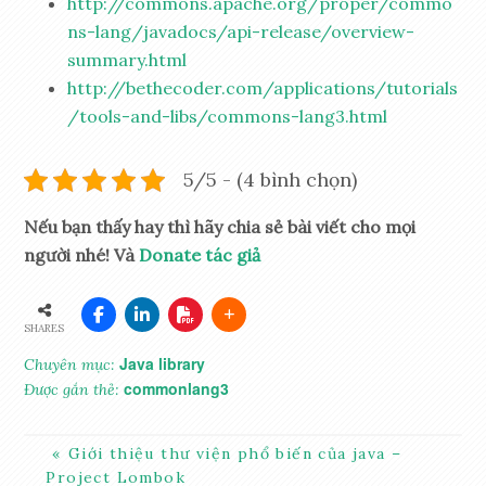
http://commons.apache.org/proper/commo
ns-lang/javadocs/api-release/overview-
summary.html
http://bethecoder.com/applications/tutorials
/tools-and-libs/commons-lang3.html
5/5 - (4 bình chọn)
Nếu bạn thấy hay thì hãy chia sẻ bài viết cho mọi
người nhé! Và
Donate tác giả
SHARES
Java library
Chuyên mục:
commonlang3
Được gắn thẻ:
Giới thiệu thư viện phổ biến của java –
Project Lombok