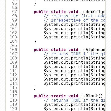
95
}
96
97
public
static
void
indexOfIgnor
98
// returns the first index 
99
// irrespective of the case
100
System.out.println(StringUt
101
System.out.println(StringUt
102
System.out.println(StringUt
103
System.out.println(StringUt
104
}
105
106
public
static
void
isAlphanumer
107
// returns TRUE if the give
108
System.out.println(StringUt
109
System.out.println(StringUt
110
System.out.println(StringUt
111
System.out.println(StringUt
112
System.out.println(StringUt
113
System.out.println(StringUt
114
System.out.println(StringUt
115
}
116
117
public
static
void
isBlank() {
118
// returns TRUE if the give
119
System.out.println(StringUt
120
System.out.println(StringUt