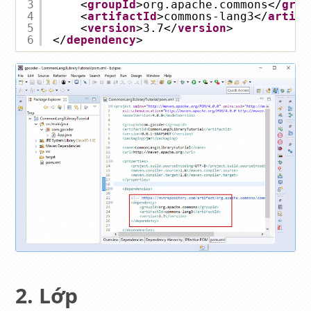
3
<
groupId
>org.apache.commons</
grou
4
<
artifactId
>commons-lang3</
artifa
5
<
version
>3.7</
version
>
6
</
dependency
>
Lớp