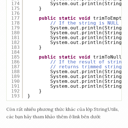
174
System.out.println(StringUt
175
}
176
177
public
static
void
trimToEmpty(
178
// If the string is NULL it
179
System.out.println(StringUt
180
System.out.println(StringUt
181
System.out.println(StringUt
182
System.out.println(StringUt
183
}
184
185
public
static
void
trimToNull()
186
// If the result of string 
187
// returns trimmed string
188
System.out.println(StringUt
189
System.out.println(StringUt
190
System.out.println(StringUt
191
System.out.println(StringUt
192
}
193
}
Còn rất nhiều phương thức khác của lớp StringUtils,
các bạn hãy tham khảo thêm ở link bên dưới: