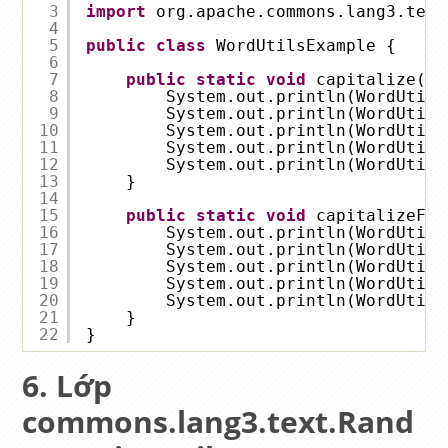
3
import
org.apache.commons.lang3.text
4
5
public
class
WordUtilsExample {
6
7
public
static
void
capitalize() 
8
System.out.println(WordUtils
9
System.out.println(WordUtils
10
System.out.println(WordUtils
11
System.out.println(WordUtils
12
System.out.println(WordUtils
13
}
14
15
public
static
void
capitalizeFul
16
System.out.println(WordUtils
17
System.out.println(WordUtils
18
System.out.println(WordUtils
19
System.out.println(WordUtils
20
System.out.println(WordUtils
21
}
22
}
Lớp
commons.lang3.text.Rand