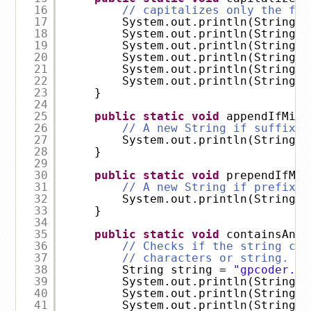
16
// capitalizes only the fir
17
System.out.println(StringUt
18
System.out.println(StringUt
19
System.out.println(StringUt
20
System.out.println(StringUt
21
System.out.println(StringUt
22
System.out.println(StringUt
23
}
24
25
public
static
void
appendIfMiss
26
// A new String if suffix w
27
System.out.println(StringUt
28
}
29
30
public
static
void
prependIfMis
31
// A new String if prefix w
32
System.out.println(StringUt
33
}
34
35
public
static
void
containsAny(
36
// Checks if the string con
37
// characters or string.
38
String string = 
"gpcoder.co
39
System.out.println(StringUt
40
System.out.println(StringUt
41
System.out.println(StringUt