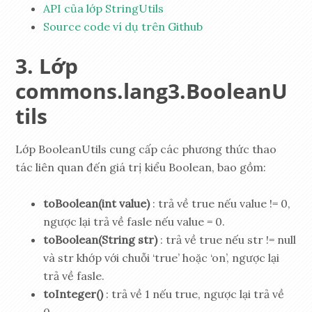
API của lớp StringUtils
Source code ví dụ trên Github
Lớp
commons.lang3.BooleanU
tils
Lớp BooleanUtils cung cấp các phương thức thao
tác liên quan đến giá trị kiểu Boolean, bao gồm:
toBoolean(int value)
: trả về true nếu value != 0,
ngược lại trả về fasle nếu value = 0.
toBoolean(String str)
: trả về true nếu str != null
và str khớp với chuỗi ‘true’ hoặc ‘on’, ngược lại
trả về fasle.
toInteger()
: trả về 1 nếu true, ngược lại trả về