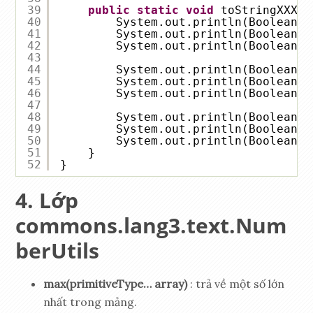
39
public
static
void
toStringXXX()
40
System.out.println(BooleanUt
41
System.out.println(BooleanUt
42
System.out.println(BooleanUt
43
44
System.out.println(BooleanUt
45
System.out.println(BooleanUt
46
System.out.println(BooleanUt
47
48
System.out.println(BooleanUt
49
System.out.println(BooleanUt
50
System.out.println(BooleanUt
51
}
52
}
Lớp
commons.lang3.text.Num
berUtils
max(primitiveType… array)
: trả về một số lớn
nhất trong mảng.