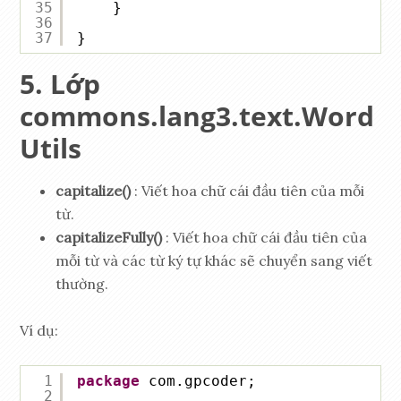
35
}
36
37
}
Lớp
commons.lang3.text.Word
Utils
capitalize()
: Viết hoa chữ cái đầu tiên của mỗi
từ.
capitalizeFully()
: Viết hoa chữ cái đầu tiên của
mỗi từ và các từ ký tự khác sẽ chuyển sang viết
thường.
Ví dụ:
1
package
com.gpcoder;
2