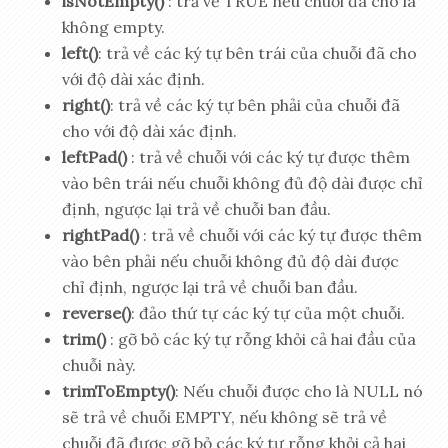
isNotEmpty()
: trả về TRUE nếu chuỗi đã cho là
không empty.
left()
: trả về các ký tự bên trái của chuỗi đã cho
với độ dài xác định.
right()
: trả về các ký tự bên phải của chuỗi đã
cho với độ dài xác định.
leftPad()
: trả về chuỗi với các ký tự được thêm
vào bên trái nếu chuỗi không đủ độ dài được chỉ
định, ngược lại trả về chuỗi ban đầu.
rightPad()
: trả về chuỗi với các ký tự được thêm
vào bên phải nếu chuỗi không đủ độ dài được
chỉ định, ngược lại trả về chuỗi ban đầu.
reverse()
: đảo thứ tự các ký tự của một chuỗi.
trim()
: gỡ bỏ các ký tự rỗng khỏi cả hai đầu của
chuỗi này.
trimToEmpty()
: Nếu chuỗi được cho là NULL nó
sẽ trả về chuỗi EMPTY, nếu không sẽ trả về
chuỗi đã được gỡ bỏ các ký tự rỗng khỏi cả hai