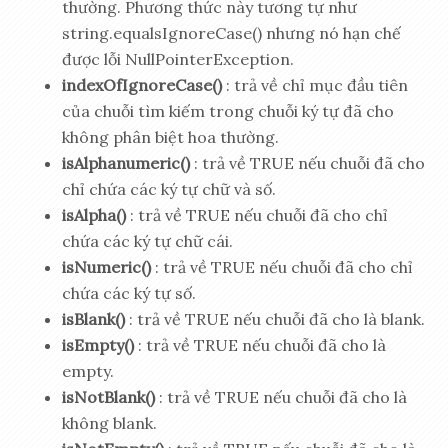
thường. Phương thức này tương tự như
string.equalsIgnoreCase() nhưng nó hạn chế
được lỗi NullPointerException.
indexOfIgnoreCase()
: trả về chỉ mục đầu tiên
của chuỗi tìm kiếm trong chuỗi ký tự đã cho
không phân biệt hoa thường.
isAlphanumeric()
: trả về TRUE nếu chuỗi đã cho
chỉ chứa các ký tự chữ và số.
isAlpha()
: trả về TRUE nếu chuỗi đã cho chỉ
chứa các ký tự chữ cái.
isNumeric()
: trả về TRUE nếu chuỗi đã cho chỉ
chứa các ký tự số.
isBlank()
: trả về TRUE nếu chuỗi đã cho là blank.
isEmpty()
: trả về TRUE nếu chuỗi đã cho là
empty.
isNotBlank()
: trả về TRUE nếu chuỗi đã cho là
không blank.