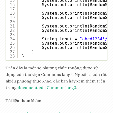
15
System.out.println(RandomStr
16
System.out.println(RandomStr
17
18
System.out.println(RandomStr
19
System.out.println(RandomStr
20
21
System.out.println(RandomStr
22
System.out.println(RandomStr
23
24
String input = 
"abcd1234!@#$
25
System.out.println(RandomStr
26
System.out.println(RandomStr
27
}
28
}
Trên đây là một số phương thức thường được sử
dụng của thư viện Commons lang3. Ngoài ra còn rất
nhiều phương thức khác, các bạn hãy xem thêm trên
trang
document của Common lang3
.
Tài liệu tham khảo: