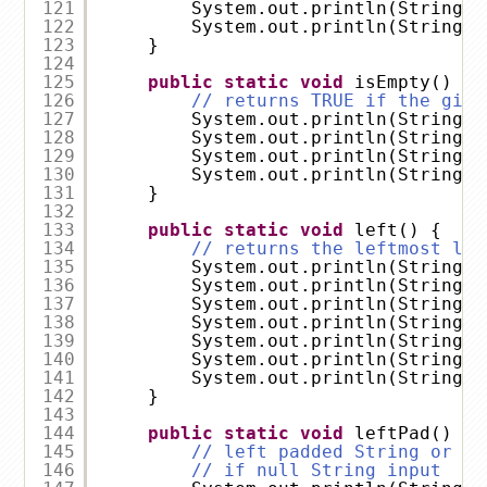
121
System.out.println(StringUt
122
System.out.println(StringUt
123
}
124
125
public
static
void
isEmpty() {
126
// returns TRUE if the give
127
System.out.println(StringUt
128
System.out.println(StringUt
129
System.out.println(StringUt
130
System.out.println(StringUt
131
}
132
133
public
static
void
left() {
134
// returns the leftmost len
135
System.out.println(StringUt
136
System.out.println(StringUt
137
System.out.println(StringUt
138
System.out.println(StringUt
139
System.out.println(StringUt
140
System.out.println(StringUt
141
System.out.println(StringUt
142
}
143
144
public
static
void
leftPad() {
145
// left padded String or or
146
// if null String input