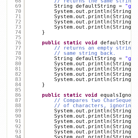
68
// returns the same string 
69
String defaultString = 
"gpc
70
System.out.println(StringUt
71
System.out.println(StringUt
72
System.out.println(StringUt
73
System.out.println(StringUt
74
}
75
76
public
static
void
defaultStrin
77
// returns an empty string 
78
// same string back.
79
String defaultString = 
"gpc
80
System.out.println(StringUt
81
System.out.println(StringUt
82
System.out.println(StringUt
83
System.out.println(StringUt
84
}
85
86
public
static
void
equalsIgnore
87
// Compares two CharSequenc
88
// of characters, ignoring 
89
System.out.println(StringUt
90
System.out.println(StringUt
91
System.out.println(StringUt
92
System.out.println(StringUt
93
System.out.println(StringUt
94
System.out.println(StringUt