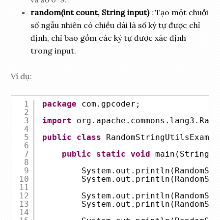
random
(int count
, String input
)
: Tạo một chuỗi
số ngẫu nhiên có chiều dài là số ký tự được chỉ
định, chỉ bao gồm các ký tự được xác định
trong
input
.
Ví dụ:
1
package
com.gpcoder;
2
3
import
org.apache.commons.lang3.Rand
4
5
public
class
RandomStringUtilsExampl
6
7
public
static
void
main(String[]
8
9
System.out.println(RandomStr
10
System.out.println(RandomStr
11
12
System.out.println(RandomStr
13
System.out.println(RandomStr
14