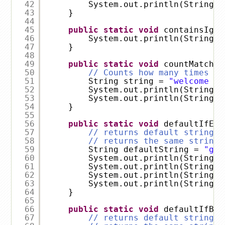
42
System.out.println(StringUt
43
}
44
45
public
static
void
containsIgno
46
System.out.println(StringUt
47
}
48
49
public
static
void
countMatches
50
// Counts how many times th
51
String string = 
"welcome to
52
System.out.println(StringUt
53
System.out.println(StringUt
54
}
55
56
public
static
void
defaultIfEmp
57
// returns default string i
58
// returns the same string 
59
String defaultString = 
"gpc
60
System.out.println(StringUt
61
System.out.println(StringUt
62
System.out.println(StringUt
63
System.out.println(StringUt
64
}
65
66
public
static
void
defaultIfBla
67
// returns default string i