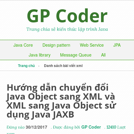
GP Coder
Trang chia sẻ kiến thức lập trình Java
Java Core
Design pattern
Web Service
JPA
Java library
Message Queue
All
Trang chủ
Danh sách bài viết xml
Hướng dẫn chuyển đổi
Java Object sang XML và
XML sang Java Object sử
dụng Java JAXB
30/12/2017
GP Coder
Đăng vào
. Được đăng bởi
.
12410
Lượt
xem