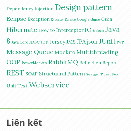
Design pattern
Dependency Injection
Eclipse
Exception
Gson
Google Guice
Executor Service
Java
Hibernate
IO
Interceptor
How to
Jackson
8
JUnit
JPA
Jersey
json
JMS
JDBC
JDK
Java Core
JWT
Message Queue
Multithreading
Mockito
OOP
RabbitMQ
Reflection
Report
PowerMockito
REST
Structuaral Pattern
SOAP
Swagger
Thread Pool
Webservice
Unit Test
Liên kết