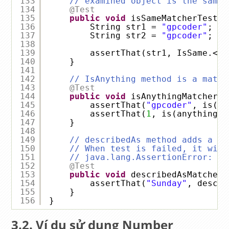
133
// examined object is the same 
134
@Test
135
public
void
isSameMatcherTest()
136
String str1 = 
"gpcoder"
;
137
String str2 = 
"gpcoder"
;
138
139
assertThat(str1, IsSame.<St
140
}
141
142
// IsAnything method is a match
143
@Test
144
public
void
isAnythingMatcherTe
145
assertThat(
"gpcoder"
, is(an
146
assertThat(
1
, is(anything()
147
}
148
149
// describedAs method adds a de
150
// When test is failed, it will
151
// java.lang.AssertionError: Ex
152
@Test
153
public
void
describedAsMatcherT
154
assertThat(
"Sunday"
, descri
155
}
156
}
Ví dụ sử dụng Number