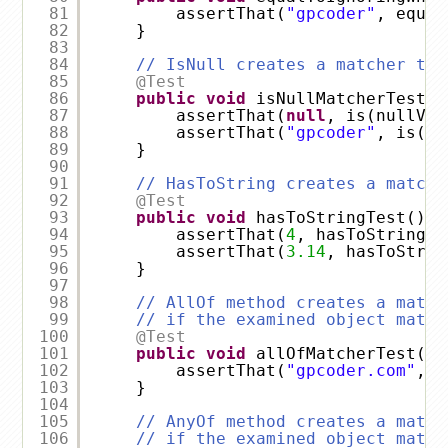
81
assertThat(
"gpcoder"
, equal
82
}
83
84
// IsNull creates a matcher tha
85
@Test
86
public
void
isNullMatcherTest()
87
assertThat(
null
, is(nullVal
88
assertThat(
"gpcoder"
, is(no
89
}
90
91
// HasToString creates a matche
92
@Test
93
public
void
hasToStringTest() {
94
assertThat(
4
, hasToString(
"
95
assertThat(
3.14
, hasToStrin
96
}
97
98
// AllOf method creates a match
99
// if the examined object match
100
@Test
101
public
void
allOfMatcherTest() 
102
assertThat(
"gpcoder.com"
, a
103
}
104
105
// AnyOf method creates a match
106
// if the examined object match