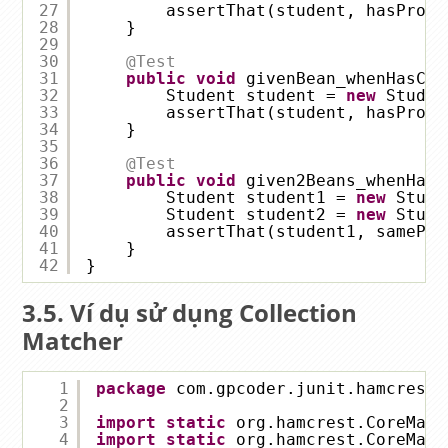
27
assertThat(student, hasPrope
28
}
29
30
@Test
31
public
void
givenBean_whenHasCor
32
Student student = 
new
Studen
33
assertThat(student, hasPrope
34
}
35
36
@Test
37
public
void
given2Beans_whenHavi
38
Student student1 = 
new
Stude
39
Student student2 = 
new
Stude
40
assertThat(student1, samePro
41
}
42
}
Ví dụ sử dụng Collection
Matcher
1
package
com.gpcoder.junit.hamcrest;
2
3
import
static
org.hamcrest.CoreMatc
4
import
static
org.hamcrest.CoreMatc