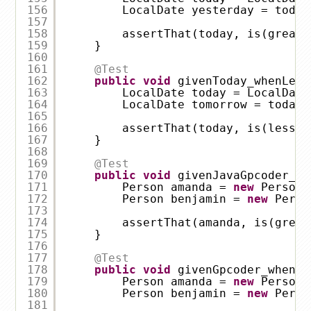
156
LocalDate yesterday = today
157
158
assertThat(today, is(greate
159
}
160
161
@Test
162
public
void
givenToday_whenLess
163
LocalDate today = LocalDate
164
LocalDate tomorrow = today.
165
166
assertThat(today, is(lessTh
167
}
168
169
@Test
170
public
void
givenJavaGpcoder_wh
171
Person amanda = 
new
Person(
172
Person benjamin = 
new
Perso
173
174
assertThat(amanda, is(great
175
}
176
177
@Test
178
public
void
givenGpcoder_whenYo
179
Person amanda = 
new
Person(
180
Person benjamin = 
new
Perso
181