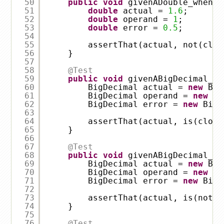
50
public
void
givenADouble_whenNo
51
double
actual = 
1.6
;
52
double
operand = 
1
;
53
double
error = 
0.5
;
54
55
assertThat(actual, not(clos
56
}
57
58
@Test
59
public
void
givenABigDecimal_wh
60
BigDecimal actual = 
new
Big
61
BigDecimal operand = 
new
Bi
62
BigDecimal error = 
new
BigD
63
64
assertThat(actual, is(close
65
}
66
67
@Test
68
public
void
givenABigDecimal_wh
69
BigDecimal actual = 
new
Big
70
BigDecimal operand = 
new
Bi
71
BigDecimal error = 
new
BigD
72
73
assertThat(actual, is(not(c
74
}
75
76
@Test