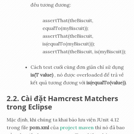
đều tương đương:
assertThat(theBiscuit,
equalTo(myBiscuit));
assertThat(theBiscuit,
is(equalTo(myBiscuit)));
assertThat(theBiscuit, is(myBiscuit));
Cách test cuối cùng đơn giản chỉ sử dụng
is(T value)
, nó được overloaded để trả về
kết quả tương đương với
is(equalTo(value))
.
Cài đặt Hamcrest Matchers
trong Eclipse
Mặc định, khi chúng ta khai báo lưu viện JUnit 4.12
trong file
pom.xml
của
project maven
thì nó đã bao