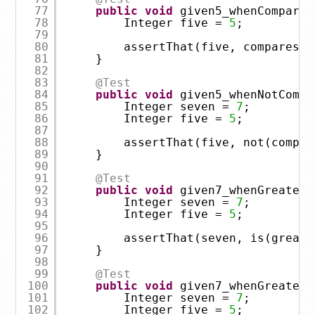
77
public
void
given5_whenCompares
78
Integer five = 
5
;
79
80
assertThat(five, comparesEq
81
}
82
83
@Test
84
public
void
given5_whenNotCompa
85
Integer seven = 
7
;
86
Integer five = 
5
;
87
88
assertThat(five, not(compar
89
}
90
91
@Test
92
public
void
given7_whenGreaterT
93
Integer seven = 
7
;
94
Integer five = 
5
;
95
96
assertThat(seven, is(greate
97
}
98
99
@Test
100
public
void
given7_whenGreaterT
101
Integer seven = 
7
;
102
Integer five = 
5
;