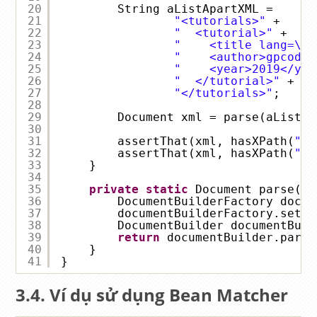
20
String aListApartXML = 
21
"<tutorials>"
+ 
22
"  <tutorial>"
+ 
23
"    <title lang=\"e
24
"    <author>gpcoder
25
"    <year>2019</yea
26
"  </tutorial>"
+ 
27
"</tutorials>"
;
28
29
Document xml = parse(aListAp
30
31
assertThat(xml, hasXPath(
"/t
32
assertThat(xml, hasXPath(
"/t
33
}
34
35
private
static
Document parse(St
36
DocumentBuilderFactory docum
37
documentBuilderFactory.setNa
38
DocumentBuilder documentBuil
39
return
documentBuilder.parse
40
}
41
}
Ví dụ sử dụng Bean Matcher