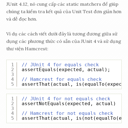
JUnit 4.12, nó cung cấp các static matchers để giúp
chúng ta kiểm tra kết quả của Unit Test đơn giản hơn
và dễ đọc hơn.
Ví dụ các cách viết dưới đây là tương đương giữa sử
dụng các phương thức có sẵn của JUnit 4 và sử dụng
thư viện Hamcrest:
1
// JUnit 4 for equals check
2
assertEquals(expected, actual);
3
4
// Hamcrest for equals check
5
assertThat(actual, is(equalTo(expecte
1
// JUnit 4 for not equals check
2
assertNotEquals(expected, actual)
3
4
// Hamcrest for not equals check
5
assertThat(actual, is(not(equalTo(exp