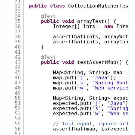
31
32
public
class
CollectionMatcherTest 
33
34
@Test
35
public
void
arrayTest() {
36
Integer[] ints = 
new
Intege
37
38
assertThat(ints, arrayWithS
39
assertThat(ints, arrayConta
40
}
41
42
@Test
43
public
void
testAssertMap() {
44
45
Map<String, String> map = 
n
46
map.put(
"j"
, 
"Java"
);
47
map.put(
"s"
, 
"Spring Boot"
)
48
map.put(
"w"
, 
"Web services"
49
50
Map<String, String> expecte
51
expected.put(
"j"
, 
"Java"
);
52
expected.put(
"s"
, 
"Spring B
53
expected.put(
"w"
, 
"Web serv
54
55
// Test equal, ignore order
56
assertThat(map, is(expected
57