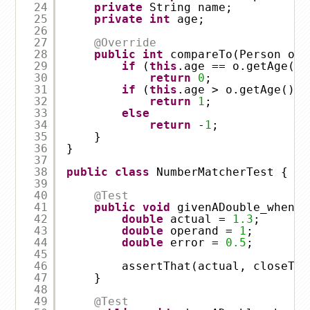
24
private
String name;
25
private
int
age;
26
27
@Override
28
public
int
compareTo(Person o) 
29
if
(
this
.age == o.getAge())
30
return
0
;
31
if
(
this
.age > o.getAge())
32
return
1
;
33
else
34
return
-
1
;
35
}
36
}
37
38
public
class
NumberMatcherTest {
39
40
@Test
41
public
void
givenADouble_whenCl
42
double
actual = 
1.3
;
43
double
operand = 
1
;
44
double
error = 
0.5
;
45
46
assertThat(actual, closeTo(
47
}
48
49
@Test