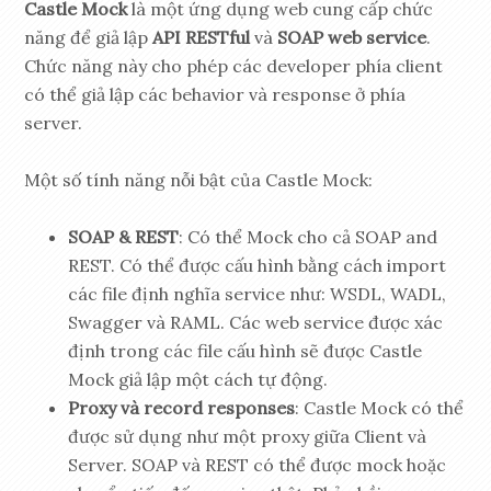
Castle Mock
là một ứng dụng web cung cấp chức
năng để giả lập
API RESTful
và
SOAP web service
.
Chức năng này cho phép các developer phía client
có thể giả lập các behavior và response ở phía
server.
Một số tính năng nỗi bật của Castle Mock:
SOAP & REST
: Có thể Mock cho cả SOAP and
REST. Có thể được cấu hình bằng cách import
các file định nghĩa service như: WSDL, WADL,
Swagger và RAML. Các web service được xác
định trong các file cấu hình sẽ được Castle
Mock giả lập một cách tự động.
Proxy và record responses
: Castle Mock có thể
được sử dụng như một proxy giữa Client và
Server. SOAP và REST có thể được mock hoặc