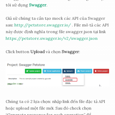
tôi sử dụng
Swagger
.
Giả sử chúng ta cần tạo mock các API của Swagger
sau:
http://petstore.swagger.io/
. File mô tả các API
này được định nghĩa trong file swagger.json tại link
https://petstore.swagger.io/v2/swagger.json
Click button
Upload
và chọn
Swagger
:
Chúng ta có 2 lựa chọn: nhập link đến file đặc tả API
hoặc upload một file mới. Sau đó check chọn
“Generate response for each operation” để