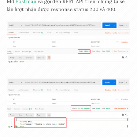
Mở
Postman
và gọi đến REST API trên, chúng ta sẽ
lần lượt nhận được response status 200 và 400.