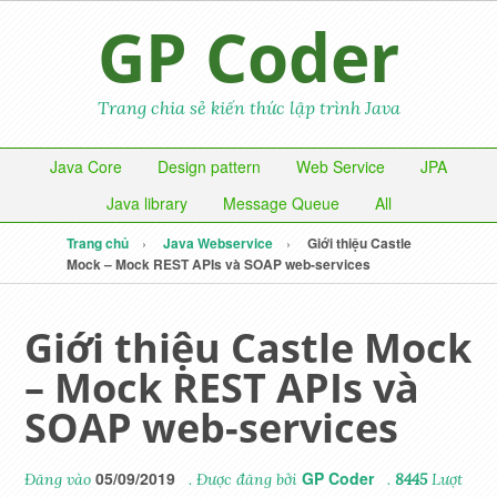
GP Coder
Trang chia sẻ kiến thức lập trình Java
Java Core
Design pattern
Web Service
JPA
Java library
Message Queue
All
Trang chủ
Java Webservice
Giới thiệu Castle
Mock – Mock REST APIs và SOAP web-services
Giới thiệu Castle Mock
– Mock REST APIs và
SOAP web-services
05/09/2019
GP Coder
Đăng vào
. Được đăng bởi
.
8445
Lượt