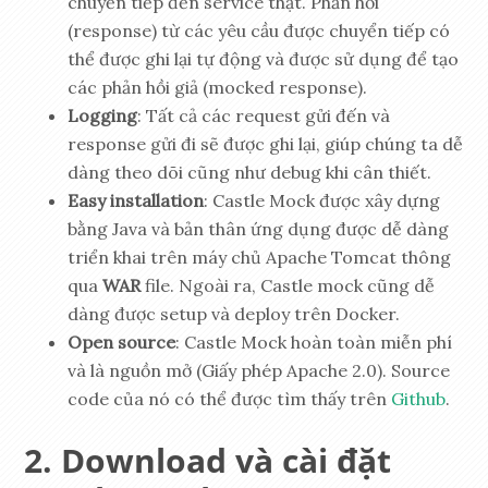
chuyển tiếp đến service thật. Phản hồi
(response) từ các yêu cầu được chuyển tiếp có
thể được ghi lại tự động và được sử dụng để tạo
các phản hồi giả (mocked response).
Logging
: Tất cả các request gửi đến và
response gửi đi sẽ được ghi lại, giúp chúng ta dễ
dàng theo dõi cũng như debug khi cân thiết.
Easy installation
: Castle Mock được xây dựng
bằng Java và bản thân ứng dụng được dễ dàng
triển khai trên máy chủ Apache Tomcat thông
qua
WAR
file. Ngoài ra, Castle mock cũng dễ
dàng được setup và deploy trên Docker.
Open source
: Castle Mock hoàn toàn miễn phí
và là nguồn mở (Giấy phép Apache 2.0). Source
code của nó có thể được tìm thấy trên
Github
.
Download và cài đặt