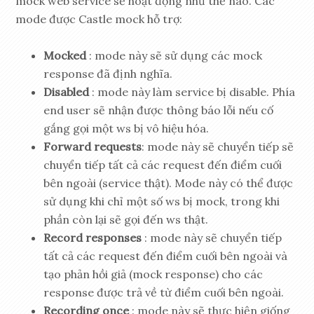
mock web service sẽ hoạt động như thế nào. Các
mode được Castle mock hỗ trợ:
Mocked
: mode này sẽ sử dụng các mock
response đã định nghĩa.
Disabled
: mode này làm service bị disable. Phía
end user sẽ nhận được thông báo lỗi nếu cố
gắng gọi một ws bị vô hiệu hóa.
Forward requests
: mode này sẽ chuyển tiếp sẽ
chuyển tiếp tất cả các request đến điểm cuối
bên ngoài (service thật). Mode này có thể được
sử dụng khi chỉ một số ws bị mock, trong khi
phần còn lại sẽ gọi đến ws thật.
Record responses
: mode này sẽ chuyển tiếp
tất cả các request đến điểm cuối bên ngoài và
tạo phản hồi giả (mock response) cho các
response được trả về từ điểm cuối bên ngoài.
Recording once
: mode này sẽ thực hiện giống