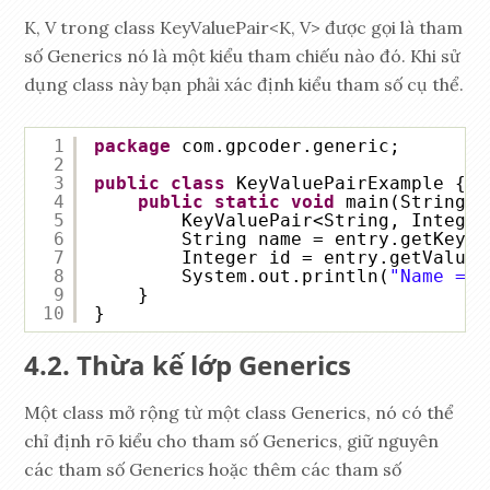
K, V trong class KeyValuePair<K, V> được gọi là tham
số Generics nó là một kiểu tham chiếu nào đó. Khi sử
dụng class này bạn phải xác định kiểu tham số cụ thể.
1
package
com.gpcoder.generic;
2
3
public
class
KeyValuePairExample {
4
public
static
void
main(String[]
5
KeyValuePair<String, Integer
6
String name = entry.getKey()
7
Integer id = entry.getValue(
8
System.out.println(
"Name = "
9
}
10
}
Thừa kế lớp Generics
Một class mở rộng từ một class Generics, nó có thể
chỉ định rõ kiểu cho tham số Generics, giữ nguyên
các tham số Generics hoặc thêm các tham số