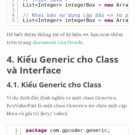
2
List<Integer> integerBox = 
new
ArrayL
3
4
// Khai báo sử dụng cặp dấu <> từ phi
5
List<Integer> integerBox = 
new
ArrayL
Để biết thêm thông tin về ký hiệu
<>
, bạn xem thêm
trên trang
document của Oracle
.
Kiểu Generic cho Class
và Interface
Kiểu Generic cho Class
Ví dụ dưới đây định nghĩa ra một class Generics.
KeyValuePair là một class Generics nó chứa một cặp
khóa và giá trị (key/ value).
1
package
com.gpcoder.generic;