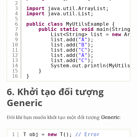
2
3
import
java.util.ArrayList;
4
import
java.util.List;
5
6
public
class
MyUtilsExample {
7
public
static
void
main(String[]
8
List<String> list = 
new
Arra
9
list.add(
"A"
);
10
list.add(
"B"
);
11
list.add(
"C"
);
12
list.add(
"A"
);
13
list.add(
"C"
);
14
System.out.println(MyUtils.c
15
}
16
}
Khởi tạo đối tượng
Generic
Đôi khi bạn muốn khởi tạo một đối tượng
Generic
:
1
T obj = 
new
T(); 
// Error