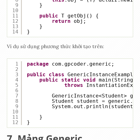
9
}
10
11
public
T getObj() {
12
return
obj;
13
}
14
}
Ví dụ sử dụng phương thức khởi tạo trên:
1
package
com.gpcoder.generic;
2
3
public
class
GenericInstanceExample 
4
public
static
void
main(String[]
5
throws
InstantiationExce
6
7
GenericInstance<Student> gen
8
Student student = generic.ge
9
System.out.println(student);
10
11
}
12
}
Mảng Generic