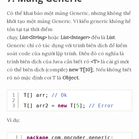
Có thể khai báo một mảng Generic, nhưng không thể
khởi tạo một mảng Generic. Vì kiểu generic không hề
tồn tại tại thời điểm
chạy,
List<String>
hoặc
List<Integer>
đều là
List
.
Generic chỉ có tác dụng với trình biên dịch để kiểm
soát code của người lập trình. Điều đó có nghĩa là
trình biên dịch của Java cần biết rõ
<T>
là cái gì mới
có thể biên dịch (compile)
new T[10];
. Nếu không biết
rõ nó mặc định coi T là
Object
.
1
T[] arr; 
// Ok
2
3
T[] arr2 = 
new
T[
5
]; 
// Error
Ví dụ:
1
package
com.gpcoder.generic;