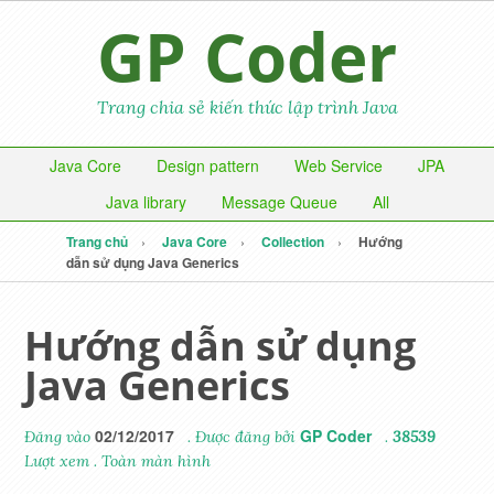
GP Coder
Trang chia sẻ kiến thức lập trình Java
Java Core
Design pattern
Web Service
JPA
Java library
Message Queue
All
Trang chủ
Java Core
Collection
Hướng
dẫn sử dụng Java Generics
Hướng dẫn sử dụng
Java Generics
02/12/2017
GP Coder
Đăng vào
. Được đăng bởi
.
38539
Lượt xem
.
Toàn màn hình