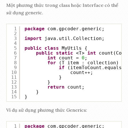
Một phương thức trong class hoặc Interface có thể
sử dụng generic.
1
package
com.gpcoder.generic;
2
3
import
java.util.Collection;
4
5
public
class
MyUtils {
6
public
static
<T> 
int
count(Coll
7
int
count = 
0
;
8
for
(T item : collection) {
9
if
(itemToCount.equals(i
10
count++;
11
}
12
}
13
return
count;
14
}
15
}
Ví dụ sử dụng phương thức Generics:
1
package
com.gpcoder.generic;