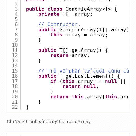
2
3
public
class
GenericArray<T> {
4
private
T[] array;
5
6
// Contructor.
7
public
GenericArray(T[] array) {
8
this
.array = array;
9
}
10
11
public
T[] getArray() {
12
return
array;
13
}
14
15
// Trả về phần tử cuối cùng của 
16
public
T getLastElement() {
17
if
(
this
.array == 
null
|| 
th
18
return
null
;
19
}
20
return
this
.array[
this
.array
21
}
22
}
Chương trình sử dụng GenericArray: