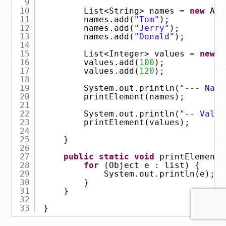
9
10
List<String> names = 
new
Arr
11
names.add(
"Tom"
);
12
names.add(
"Jerry"
);
13
names.add(
"Donald"
);
14
15
List<Integer> values = 
new
A
16
values.add(
100
);
17
values.add(
120
);
18
19
System.out.println(
"--- Name
20
printElement(names);
21
22
System.out.println(
"-- Value
23
printElement(values);
24
25
}
26
27
public
static
void
printElement(
28
for
(Object e : list) {
29
System.out.println(e);
30
}
31
}
32
33
}