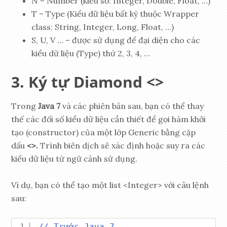
N – Number (kiểu số: Integer, Double, Float, …)
T – Type (Kiểu dữ liệu bất kỳ thuộc Wrapper
class: String, Integer, Long, Float, …)
S, U, V … – được sử dụng để đại diện cho các
kiểu dữ liệu (Type) thứ 2, 3, 4, …
Ký tự Diamond <>
Trong
Java 7
và các phiên bản sau, bạn có thể thay
thế các đối số kiểu dữ liệu cần thiết để gọi hàm khởi
tạo (constructor) của một lớp Generic bằng cặp
dấu
<>.
Trình biên dịch sẽ xác định hoặc suy ra các
kiểu dữ liệu từ ngữ cảnh sử dụng.
Ví dụ, bạn có thể tạo một list <Integer> với câu lệnh
sau:
1
// Trước Java 7