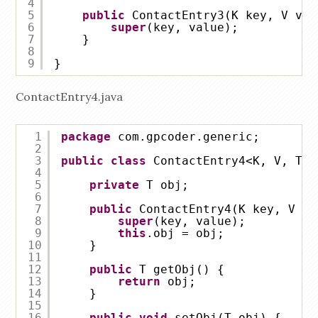
4
5
public
ContactEntry3(K key, V val
6
super
(key, value);
7
}
8
9
}
ContactEntry4.java
1
package
com.gpcoder.generic;
2
3
public
class
ContactEntry4<K, V, T> 
4
5
private
T obj;
6
7
public
ContactEntry4(K key, V va
8
super
(key, value);
9
this
.obj = obj;
10
}
11
12
public
T getObj() {
13
return
obj;
14
}
15
16
public
void
setObj(T obj) {