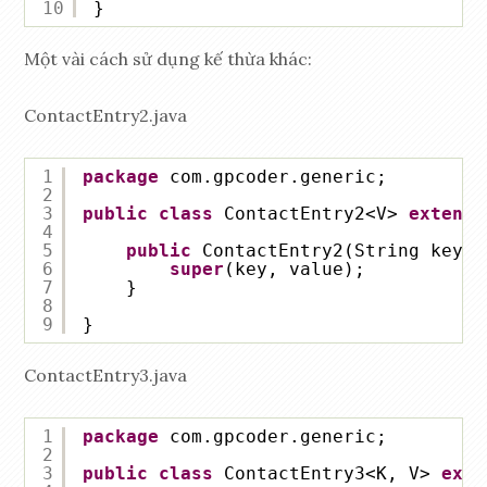
10
}
Một vài cách sử dụng kế thừa khác:
ContactEntry2.java
1
package
com.gpcoder.generic;
2
3
public
class
ContactEntry2<V> 
extends
4
5
public
ContactEntry2(String key, 
6
super
(key, value);
7
}
8
9
}
ContactEntry3.java
1
package
com.gpcoder.generic;
2
3
public
class
ContactEntry3<K, V> 
exte