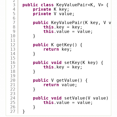
2
3
public
class
KeyValuePair<K, V> {
4
private
K key;
5
private
V value;
6
7
public
KeyValuePair(K key, V val
8
this
.key = key;
9
this
.value = value;
10
}
11
12
public
K getKey() {
13
return
key;
14
}
15
16
public
void
setKey(K key) {
17
this
.key = key;
18
}
19
20
public
V getValue() {
21
return
value;
22
}
23
24
public
void
setValue(V value) {
25
this
.value = value;
26
}
27
}