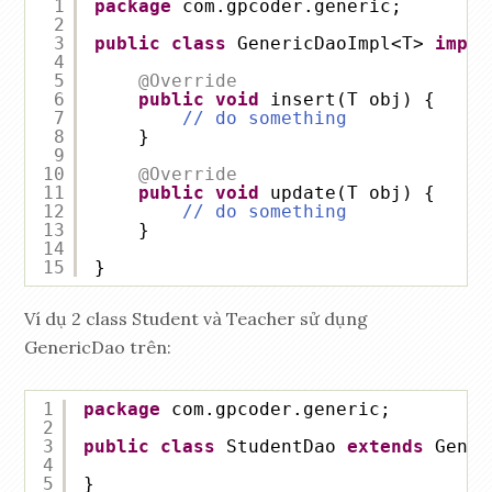
1
package
com.gpcoder.generic;
2
3
public
class
GenericDaoImpl<T> 
imple
4
5
@Override
6
public
void
insert(T obj) {
7
// do something
8
}
9
10
@Override
11
public
void
update(T obj) {
12
// do something
13
}
14
15
}
Ví dụ 2 class Student và Teacher sử dụng
GenericDao trên:
1
package
com.gpcoder.generic;
2
3
public
class
StudentDao 
extends
Gener
4
5
}