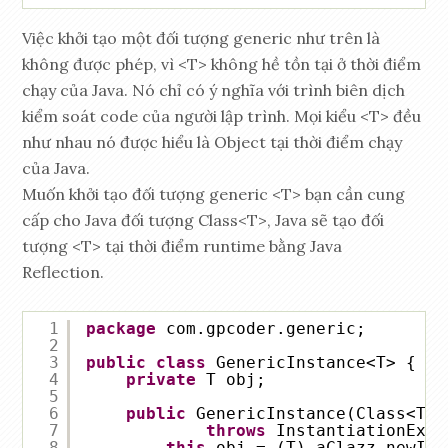
Việc khởi tạo một đối tượng generic như trên là
không được phép, vì <T> không hề tồn tại ở thời điểm
chạy của Java. Nó chỉ có ý nghĩa với trình biên dịch
kiểm soát code của người lập trình. Mọi kiểu <T> đều
như nhau nó được hiểu là Object tại thời điểm chạy
của Java.
Muốn khởi tạo đối tượng generic <T> bạn cần cung
cấp cho Java đối tượng Class<T>, Java sẽ tạo đối
tượng <T> tại thời điểm runtime bằng Java
Reflection.
1
package
com.gpcoder.generic;
2
3
public
class
GenericInstance<T> {
4
private
T obj;
5
6
public
GenericInstance(Class<T> 
7
throws
InstantiationExce
8
this
.obj = (T) aClazz.newIns