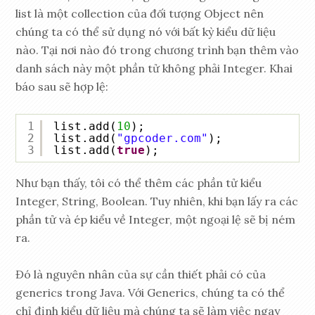
list là một collection của đối tượng Object nên
chúng ta có thể sử dụng nó với bất kỳ kiểu dữ liệu
nào. Tại nơi nào đó trong chương trình bạn thêm vào
danh sách này một phần tử không phải Integer. Khai
báo sau sẽ hợp lệ:
1
list.add(
10
);
2
list.add(
"gpcoder.com"
);
3
list.add(
true
);
Như bạn thấy, tôi có thể thêm các phần tử kiểu
Integer, String, Boolean. Tuy nhiên, khi bạn lấy ra các
phần tử và ép kiểu về Integer, một ngoại lệ sẽ bị ném
ra.
Đó là nguyên nhân của sự cần thiết phải có của
generics trong Java. Với Generics, chúng ta có thể
chỉ định kiểu dữ liệu mà chúng ta sẽ làm việc ngay