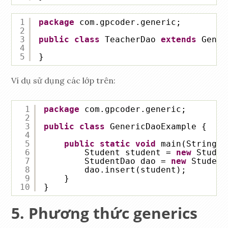
1
package
com.gpcoder.generic;
2
3
public
class
TeacherDao 
extends
Gener
4
5
}
Ví dụ sử dụng các lớp trên:
1
package
com.gpcoder.generic;
2
3
public
class
GenericDaoExample {
4
5
public
static
void
main(String[]
6
Student student = 
new
Studen
7
StudentDao dao = 
new
Student
8
dao.insert(student);
9
}
10
}
Phương thức generics