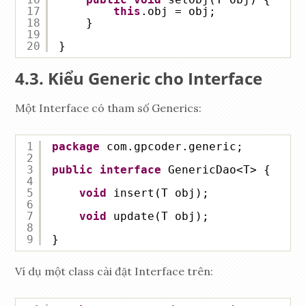
17
this
.obj = obj;
18
}
19
20
}
Kiểu Generic cho Interface
Một Interface có tham số Generics:
1
package
com.gpcoder.generic;
2
3
public
interface
GenericDao<T> {
4
5
void
insert(T obj);
6
7
void
update(T obj);
8
9
}
Ví dụ một class cài đặt Interface trên: