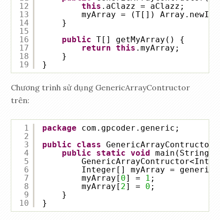
12
this
.aClazz = aClazz;
13
myArray = (T[]) Array.newIns
14
}
15
16
public
T[] getMyArray() {
17
return
this
.myArray;
18
}
19
}
Chương trình sử dụng GenericArrayContructor
trên:
1
package
com.gpcoder.generic;
2
3
public
class
GenericArrayContructorE
4
public
static
void
main(String[]
5
GenericArrayContructor<Integ
6
Integer[] myArray = generic.
7
myArray[
0
] = 
1
;
8
myArray[
2
] = 
0
;
9
}
10
}