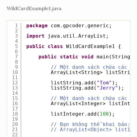
WildCardExample1.java
1
package
com.gpcoder.generic;
2
3
import
java.util.ArrayList;
4
5
public
class
WildCardExample1 {
6
7
public
static
void
main(String[]
8
9
// Một danh sách chứa các ph
10
ArrayList<String> listString
11
12
listString.add(
"Tom"
);
13
listString.add(
"Jerry"
);
14
15
// Một danh sách chứa các ph
16
ArrayList<Integer> listInteg
17
18
listInteger.add(
100
);
19
20
// Bạn không thể khai báo:
21
// ArrayList<Object> list1 =
22