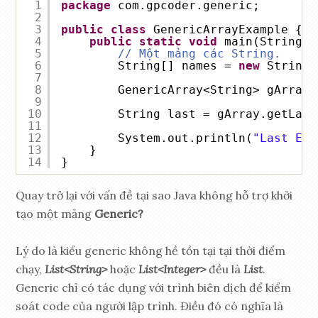
1
package
com.gpcoder.generic;
2
3
public
class
GenericArrayExample {
4
public
static
void
main(String[]
5
// Một mảng các String.
6
String[] names = 
new
String[
7
8
GenericArray<String> gArray 
9
10
String last = gArray.getLast
11
12
System.out.println(
"Last Ele
13
}
14
}
Quay trở lại với vấn đề tại sao Java không hỗ trợ khởi
tạo một mảng
Generic?
Lý do là kiểu generic không hề tồn tại tại thời điểm
chạy,
List<String>
hoặc
List<Integer>
đều là
List
.
Generic chỉ có tác dụng với trình biên dịch để kiểm
soát code của người lập trình. Điều đó có nghĩa là