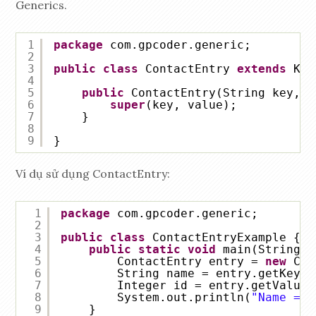
Generics.
1
package
com.gpcoder.generic;
2
3
public
class
ContactEntry 
extends
Key
4
5
public
ContactEntry(String key, I
6
super
(key, value);
7
}
8
9
}
Ví dụ sử dụng ContactEntry:
1
package
com.gpcoder.generic;
2
3
public
class
ContactEntryExample {
4
public
static
void
main(String[]
5
ContactEntry entry = 
new
Con
6
String name = entry.getKey()
7
Integer id = entry.getValue(
8
System.out.println(
"Name = "
9
}