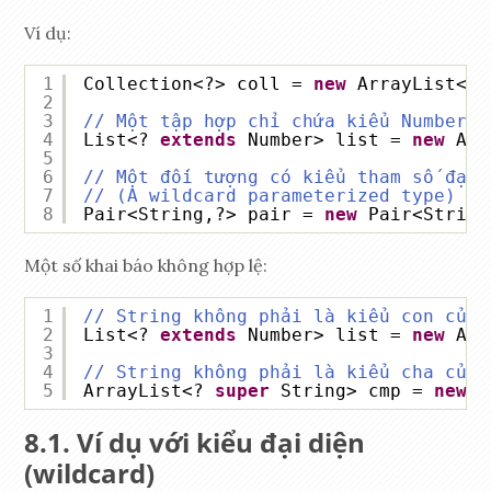
Ví dụ:
1
Collection<?> coll = 
new
ArrayList<St
2
3
// Một tập hợp chỉ chứa kiểu Number h
4
List<? 
extends
Number> list = 
new
Arr
5
6
// Một đối tượng có kiểu tham số đại 
7
// (A wildcard parameterized type)
8
Pair<String,?> pair = 
new
Pair<String
Một số khai báo không hợp lệ:
1
// String không phải là kiểu con của 
2
List<? 
extends
Number> list = 
new
Arr
3
4
// String không phải là kiểu cha của 
5
ArrayList<? 
super
String> cmp = 
new
A
Ví dụ với kiểu đại diện
(wildcard)