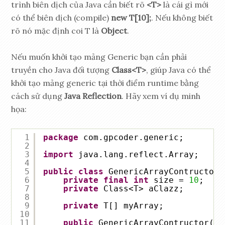
trình biên dịch của Java cần biết rõ
<T>
là cái gì mới
có thể biên dịch (compile)
new T[10];
. Nếu không biết
rõ nó mặc định coi T là
Object
.
Nếu muốn khởi tạo mảng Generic bạn cần phải
truyền cho Java đối tượng
Class<T>
, giúp Java có thể
khởi tạo mảng generic tại thời điểm runtime bằng
cách sử dụng
Java Reflection
. Hãy xem ví dụ minh
họa:
1
package
com.gpcoder.generic;
2
3
import
java.lang.reflect.Array;
4
5
public
class
GenericArrayContructor<
6
private
final
int
size = 
10
;
7
private
Class<T> aClazz;
8
9
private
T[] myArray;
10
11
public
GenericArrayContructor(Cl