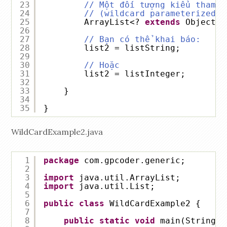
23
// Một đối tượng kiểu tham s
24
// (wildcard parameterized o
25
ArrayList<? 
extends
Object> 
26
27
// Bạn có thể khai báo:
28
list2 = listString;
29
30
// Hoặc
31
list2 = listInteger;
32
33
}
34
35
}
WildCardExample2.java
1
package
com.gpcoder.generic;
2
3
import
java.util.ArrayList;
4
import
java.util.List;
5
6
public
class
WildCardExample2 {
7
8
public
static
void
main(String[]