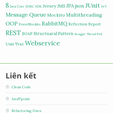
8
JUnit
JPA
Jersey
json
JMS
JDBC
JDK
Java Core
JWT
Message Queue
Multithreading
Mockito
OOP
RabbitMQ
Reflection
Report
PowerMockito
REST
Structuaral Pattern
SOAP
Swagger
Thread Pool
Webservice
Unit Test
Liên kết
Clean Code
JavaTpoint
Refactoring Guru