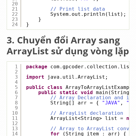
20
21
// Print list data
22
System.out.println(list); 
//
23
}
24
}
Chuyển đổi Array sang
ArrayList sử dụng vòng lặp
1
package
com.gpcoder.collection.list.
2
3
import
java.util.ArrayList;
4
5
public
class
ArrayToArrayListExample
6
public
static
void
main(String[]
7
// Array Declaration and ini
8
String[] arr = { 
"JAVA"
, 
"J2
9
10
// ArrayList declaration
11
ArrayList<String> list = 
new
12
13
// Array to ArrayList conver
14
for
(String item : arr) {