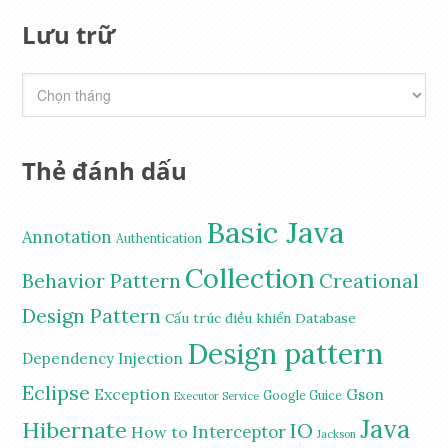
Lưu trữ
Thẻ đánh dấu
Basic Java
Annotation
Authentication
Collection
Behavior Pattern
Creational
Design Pattern
Cấu trúc điều khiển
Database
Design pattern
Dependency Injection
Eclipse
Exception
Gson
Google Guice
Executor Service
Java
Hibernate
IO
Interceptor
How to
Jackson