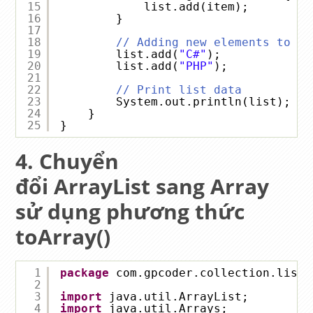
15
list.add(item);
16
}
17
18
// Adding new elements to th
19
list.add(
"C#"
);
20
list.add(
"PHP"
);
21
22
// Print list data
23
System.out.println(list); 
//
24
}
25
}
Chuyển
đổi ArrayList sang Array
sử dụng phương thức
toArray()
1
package
com.gpcoder.collection.list.
2
3
import
java.util.ArrayList;
4
import
java.util.Arrays;