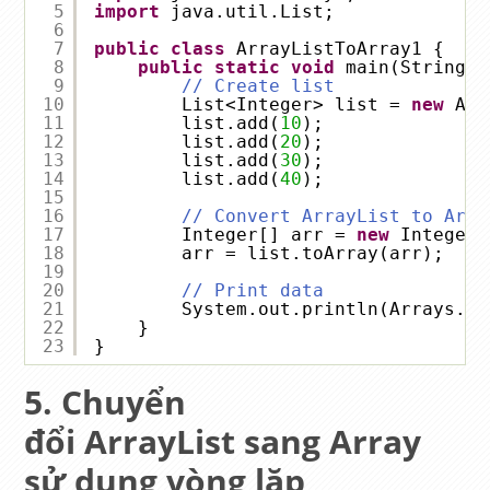
5
import
java.util.List;
6
7
public
class
ArrayListToArray1 {
8
public
static
void
main(String[]
9
// Create list
10
List<Integer> list = 
new
Arr
11
list.add(
10
);
12
list.add(
20
);
13
list.add(
30
);
14
list.add(
40
);
15
16
// Convert ArrayList to Arra
17
Integer[] arr = 
new
Integer[
18
arr = list.toArray(arr);
19
20
// Print data
21
System.out.println(Arrays.to
22
}
23
}
Chuyển
đổi ArrayList sang Array
sử dụng vòng lặp