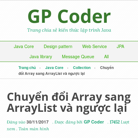
GP Coder
Trang chia sẻ kiến thức lập trình Java
Java Core
Design pattern
Web Service
JPA
Java library
Message Queue
All
Trang chủ
Java Core
Collection
Chuyển
đổi Array sang ArrayList và ngược lại
Chuyển đổi Array sang
ArrayList và ngược lại
30/11/2017
GP Coder
Đăng vào
. Được đăng bởi
.
17452
Lượt
xem
.
Toàn màn hình