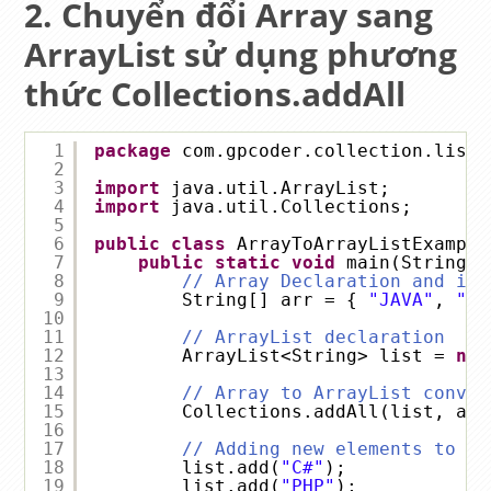
Chuyển đổi Array sang
ArrayList sử dụng phương
thức Collections.addAll
1
package
com.gpcoder.collection.list.
2
3
import
java.util.ArrayList;
4
import
java.util.Collections;
5
6
public
class
ArrayToArrayListExample
7
public
static
void
main(String[]
8
// Array Declaration and ini
9
String[] arr = { 
"JAVA"
, 
"J2
10
11
// ArrayList declaration
12
ArrayList<String> list = 
new
13
14
// Array to ArrayList conver
15
Collections.addAll(list, arr
16
17
// Adding new elements to th
18
list.add(
"C#"
);
19
list.add(
"PHP"
);