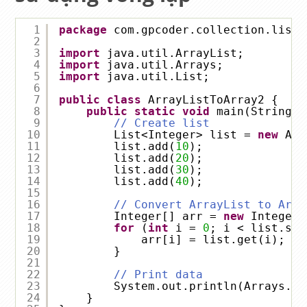
1
package
com.gpcoder.collection.list.
2
3
import
java.util.ArrayList;
4
import
java.util.Arrays;
5
import
java.util.List;
6
7
public
class
ArrayListToArray2 {
8
public
static
void
main(String[]
9
// Create list
10
List<Integer> list = 
new
Arr
11
list.add(
10
);
12
list.add(
20
);
13
list.add(
30
);
14
list.add(
40
);
15
16
// Convert ArrayList to Arra
17
Integer[] arr = 
new
Integer[
18
for
(
int
i = 
0
; i < list.siz
19
arr[i] = list.get(i);
20
}
21
22
// Print data
23
System.out.println(Arrays.to
24
}