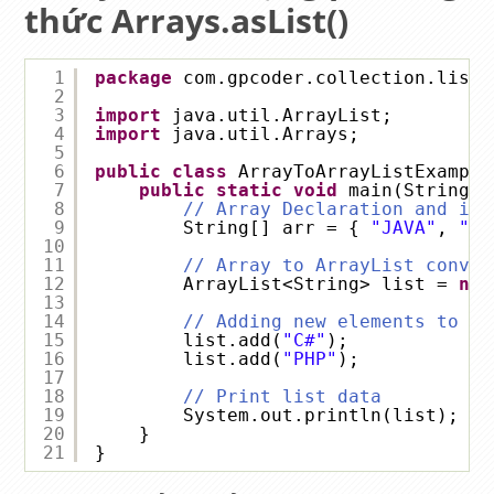
thức Arrays.asList()
1
package
com.gpcoder.collection.list.
2
3
import
java.util.ArrayList;
4
import
java.util.Arrays;
5
6
public
class
ArrayToArrayListExample
7
public
static
void
main(String[]
8
// Array Declaration and ini
9
String[] arr = { 
"JAVA"
, 
"J2
10
11
// Array to ArrayList conver
12
ArrayList<String> list = 
new
13
14
// Adding new elements to th
15
list.add(
"C#"
);
16
list.add(
"PHP"
);
17
18
// Print list data
19
System.out.println(list); 
//
20
}
21
}