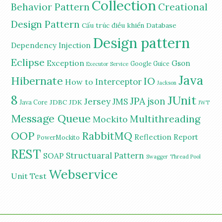
Collection
Behavior Pattern
Creational
Design Pattern
Cấu trúc điều khiển
Database
Design pattern
Dependency Injection
Eclipse
Exception
Gson
Google Guice
Executor Service
Java
Hibernate
IO
Interceptor
How to
Jackson
8
JUnit
JPA
Jersey
json
JMS
JDBC
JDK
Java Core
JWT
Message Queue
Multithreading
Mockito
OOP
RabbitMQ
Reflection
Report
PowerMockito
REST
Structuaral Pattern
SOAP
Swagger
Thread Pool
Webservice
Unit Test