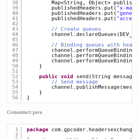
38
Map<String, Object> publishe
39
publishedHeaders.put(
"x-matc
40
publishedHeaders.put(
"genera
41
publishedHeaders.put(
"access
42
43
// Create queues
44
channel.declareQueues(DEV_QU
45
46
// Binding queues with heade
47
channel.performQueueBinding(
48
channel.performQueueBinding(
49
channel.performQueueBinding(
50
}
51
52
public
void
send(String message,
53
// Send message
54
channel.publishMessage(messa
55
}
56
}
Consumer.java
1
package
com.gpcoder.headersexchange;
2