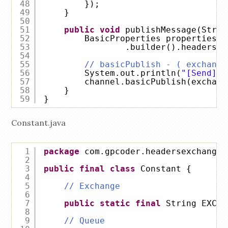
48
});
49
}
50
51
public
void
publishMessage(Strin
52
BasicProperties properties =
53
.builder().headers(h
54
55
// basicPublish - ( exchange
56
System.out.println(
"[Send] [
57
channel.basicPublish(exchang
58
}
59
}
Constant.java
1
package
com.gpcoder.headersexchange;
2
3
public
final
class
Constant {
4
5
// Exchange
6
7
public
static
final
String EXCHA
8
9
// Queue