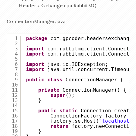
Headers Exchange của RabbitMQ.
ConnectionManager.java
1
package
com.gpcoder.headersexchange;
2
3
import
com.rabbitmq.client.Connectio
4
import
com.rabbitmq.client.Connectio
5
6
import
java.io.IOException;
7
import
java.util.concurrent.TimeoutE
8
9
public
class
ConnectionManager {
10
11
private
ConnectionManager() {
12
super
();
13
}
14
15
public
static
Connection createC
16
ConnectionFactory factory = 
17
factory.setHost(
"localhost"
)
18
return
factory.newConnection
19
}