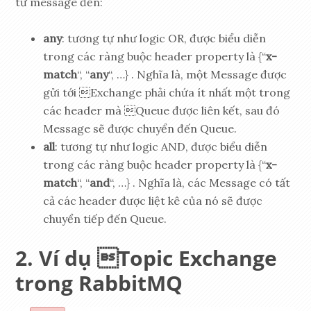
từ message đến:
any
: tương tự như logic OR, được biểu diễn
trong các ràng buộc header property là {“
x-
match
“, “
any
“, …} . Nghĩa là, một Message được
gửi tới Exchange phải chứa ít nhất một trong
các header mà Queue được liên kết, sau đó
Message sẽ được chuyển đến Queue.
all
: tương tự như logic AND, được biểu diễn
trong các ràng buộc header property là {“
x-
match
“, “
and
“, …} . Nghĩa là, các Message có tất
cả các header được liệt kê của nó sẽ được
chuyển tiếp đến Queue.
Ví dụ Topic Exchange
trong RabbitMQ