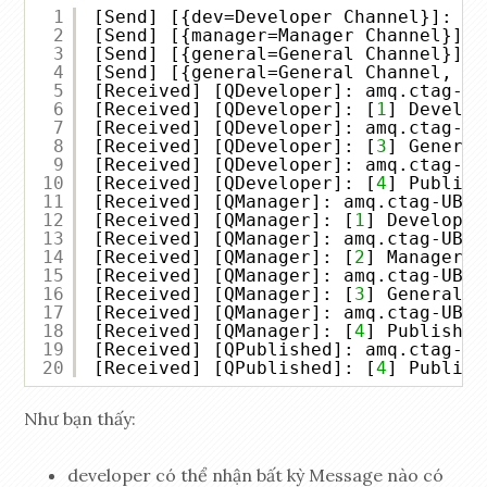
1
[Send] [{dev=Developer Channel}]: [
1
2
[Send] [{manager=Manager Channel}]: 
3
[Send] [{general=General Channel}]: 
4
[Send] [{general=General Channel, ac
5
[Received] [QDeveloper]: amq.ctag-NE
6
[Received] [QDeveloper]: [
1
] Develop
7
[Received] [QDeveloper]: amq.ctag-NE
8
[Received] [QDeveloper]: [
3
] General
9
[Received] [QDeveloper]: amq.ctag-NE
10
[Received] [QDeveloper]: [
4
] Publish
11
[Received] [QManager]: amq.ctag-UBFW
12
[Received] [QManager]: [
1
] Developer
13
[Received] [QManager]: amq.ctag-UBFW
14
[Received] [QManager]: [
2
] Manager m
15
[Received] [QManager]: amq.ctag-UBFW
16
[Received] [QManager]: [
3
] General m
17
[Received] [QManager]: amq.ctag-UBFW
18
[Received] [QManager]: [
4
] Published
19
[Received] [QPublished]: amq.ctag-j0
20
[Received] [QPublished]: [
4
] Publish
Như bạn thấy:
developer có thể nhận bất kỳ Message nào có