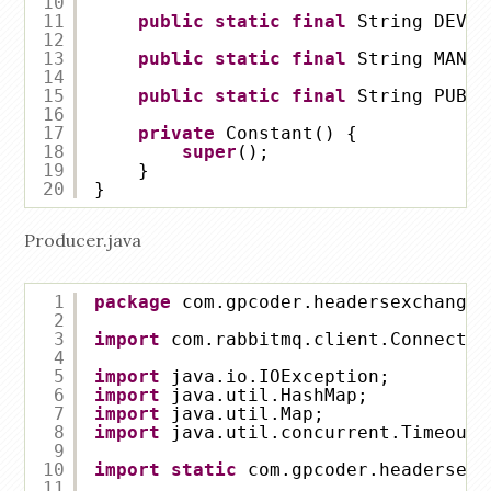
10
11
public
static
final
String DEV_Q
12
13
public
static
final
String MANAG
14
15
public
static
final
String PUBLI
16
17
private
Constant() {
18
super
();
19
}
20
}
Producer.java
1
package
com.gpcoder.headersexchange;
2
3
import
com.rabbitmq.client.Connectio
4
5
import
java.io.IOException;
6
import
java.util.HashMap;
7
import
java.util.Map;
8
import
java.util.concurrent.TimeoutE
9
10
import
static
com.gpcoder.headersexc
11