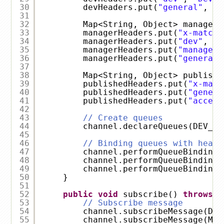
30
devHeaders.put(
"general"
, 
"G
31
32
Map<String, Object> managerH
33
managerHeaders.put(
"x-match"
34
managerHeaders.put(
"dev"
, 
"D
35
managerHeaders.put(
"manager"
36
managerHeaders.put(
"general"
37
38
Map<String, Object> publishe
39
publishedHeaders.put(
"x-matc
40
publishedHeaders.put(
"genera
41
publishedHeaders.put(
"access
42
43
// Create queues
44
channel.declareQueues(DEV_QU
45
46
// Binding queues with heade
47
channel.performQueueBinding(
48
channel.performQueueBinding(
49
channel.performQueueBinding(
50
}
51
52
public
void
subscribe() 
throws
I
53
// Subscribe message
54
channel.subscribeMessage(DEV
55
channel.subscribeMessage(MAN