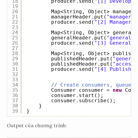
18
producer.send(
"[1] Developer
19
20
Map<String, Object> managerH
21
managerHeader.put(
"manager"
,
22
producer.send(
"[2] Manager m
23
24
Map<String, Object> generalH
25
generalHeader.put(
"general"
,
26
producer.send(
"[3] General m
27
28
Map<String, Object> publishe
29
publishedHeader.put(
"general
30
publishedHeader.put(
"access"
31
producer.send(
"[4] Published
32
33
34
// Create consumers, queues 
35
Consumer consumer = 
new
Cons
36
consumer.start();
37
consumer.subscribe();
38
}
39
}
Output của chương trình: