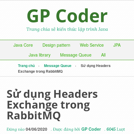
GP Coder
Trang chia sẻ kiến thức lập trình Java
Java Core
Design pattern
Web Service
JPA
Java library
Message Queue
All
Trang chủ
Message Queue
Sử dụng Headers
Exchange trong RabbitMQ
Sử dụng Headers
Exchange trong
RabbitMQ
04/06/2020
GP Coder
Đăng vào
. Được đăng bởi
.
6045
Lượt