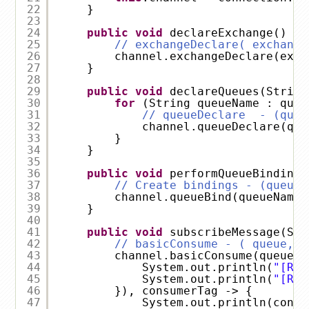
22
}
23
24
public
void
declareExchange() 
th
25
// exchangeDeclare( exchange
26
channel.exchangeDeclare(exch
27
}
28
29
public
void
declareQueues(String
30
for
(String queueName : queu
31
// queueDeclare  - (queu
32
channel.queueDeclare(que
33
}
34
}
35
36
public
void
performQueueBinding(
37
// Create bindings - (queue,
38
channel.queueBind(queueName,
39
}
40
41
public
void
subscribeMessage(Str
42
// basicConsume - ( queue, a
43
channel.basicConsume(queueNa
44
System.out.println(
"[Rec
45
System.out.println(
"[Rec
46
}), consumerTag -> {
47
System.out.println(consu