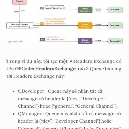
Trong ví dụ này, tôi tạo một Headers Exchange có
tên
GPCoderHeadersExchange
, tạo 3 Queue binding
tới Headers Exchange này:
QDeveloper : Queue này sẽ nhận tất cả
message có header là {“dev”, “Developer
Channel”} hoặc {“general”, “General Channel”}.
QManager : Queue này nhận tất cả message có
header là {“dev”, “Developer Channel”} hoặc
{“general”, “General Channel”} hoặc {“manager”,