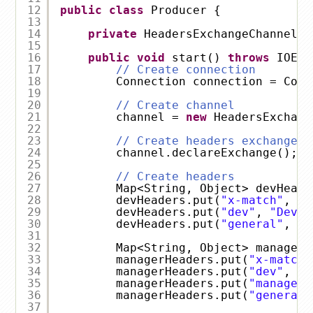
12
public
class
Producer {
13
14
private
HeadersExchangeChannel c
15
16
public
void
start() 
throws
IOExc
17
// Create connection
18
Connection connection = Conn
19
20
// Create channel
21
channel = 
new
HeadersExchang
22
23
// Create headers exchange
24
channel.declareExchange();
25
26
// Create headers
27
Map<String, Object> devHeade
28
devHeaders.put(
"x-match"
, 
"a
29
devHeaders.put(
"dev"
, 
"Devel
30
devHeaders.put(
"general"
, 
"G
31
32
Map<String, Object> managerH
33
managerHeaders.put(
"x-match"
34
managerHeaders.put(
"dev"
, 
"D
35
managerHeaders.put(
"manager"
36
managerHeaders.put(
"general"
37