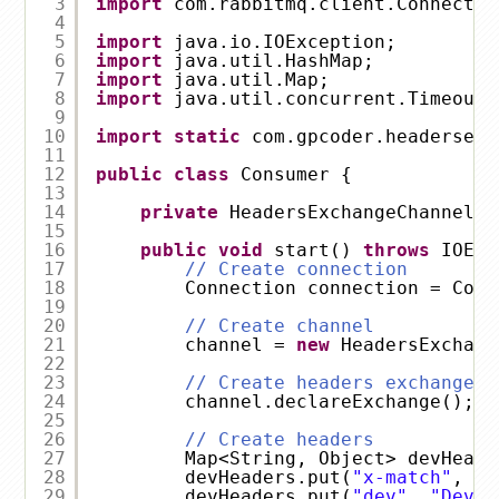
3
import
com.rabbitmq.client.Connectio
4
5
import
java.io.IOException;
6
import
java.util.HashMap;
7
import
java.util.Map;
8
import
java.util.concurrent.TimeoutE
9
10
import
static
com.gpcoder.headersexc
11
12
public
class
Consumer {
13
14
private
HeadersExchangeChannel c
15
16
public
void
start() 
throws
IOExc
17
// Create connection
18
Connection connection = Conn
19
20
// Create channel
21
channel = 
new
HeadersExchang
22
23
// Create headers exchange
24
channel.declareExchange();
25
26
// Create headers
27
Map<String, Object> devHeade
28
devHeaders.put(
"x-match"
, 
"a
29
devHeaders.put(
"dev"
, 
"Devel