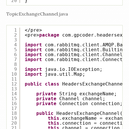
20
}
TopicExchangeChannel.java
1
</pre>
2
<pre>
package
com.gpcoder.headersexch
3
4
import
com.rabbitmq.client.AMQP.Basi
5
import
com.rabbitmq.client.BuiltinEx
6
import
com.rabbitmq.client.Channel;
7
import
com.rabbitmq.client.Connectio
8
9
import
java.io.IOException;
10
import
java.util.Map;
11
12
public
class
HeadersExchangeChannel 
13
14
private
String exchangeName;
15
private
Channel channel;
16
private
Connection connection;
17
18
public
HeadersExchangeChannel(Co
19
this
.exchangeName = exchange
20
this
.connection = connection
21
this
.channel = connection.cr