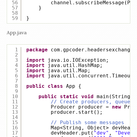
56
channel.subscribeMessage(PUB
57
}
58
59
}
App.java
1
package
com.gpcoder.headersexchange;
2
3
import
java.io.IOException;
4
import
java.util.HashMap;
5
import
java.util.Map;
6
import
java.util.concurrent.TimeoutE
7
8
public
class
App {
9
10
public
static
void
main(String[]
11
// Create producers, queues 
12
Producer producer = 
new
Prod
13
producer.start();
14
15
// Publish some messages
16
Map<String, Object> devHeade
17
devHeader.put(
"dev"
, 
"Develo