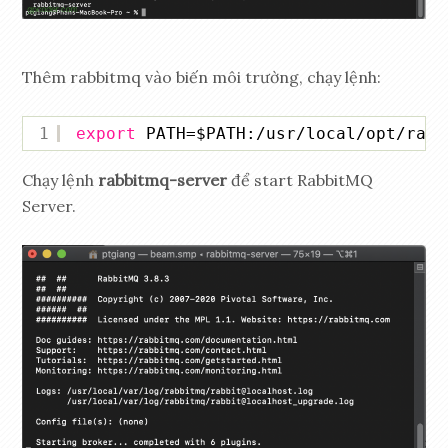
Thêm rabbitmq vào biến môi trường, chạy lệnh:
1
export
PATH=$PATH:
/usr/local/opt/rabb
Chạy lệnh
rabbitmq-server
để start RabbitMQ
Server.