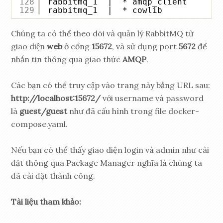
128
rabbitmq_1  |  * amqp_client
129
rabbitmq_1  |  * cowlib
Chúng ta có thể theo dõi và quản lý RabbitMQ từ
giao diện
web
ở cổng
15672
, và sử dụng port
5672
để
nhắn tin thông qua giao thức
AMQP
.
Các bạn có thể truy cập vào trang này bằng URL sau:
http://localhost:15672/
với username và password
là
guest/guest
như đã cấu hình trong file docker-
compose.yaml.
Nếu bạn có thể thấy giao diện login và admin như cài
đặt thông qua Package Manager nghĩa là chúng ta
đã cài đặt thành công.
Tài liệu tham khảo: