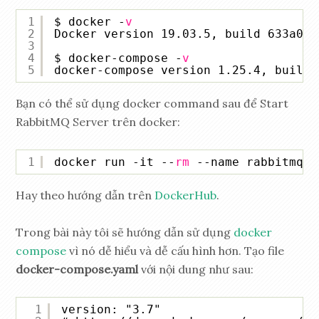
1
$ docker -
v
2
Docker version 19.03.5, build 633a0ea
3
4
$ docker-compose -
v
5
docker-compose version 1.25.4, build 
Bạn có thể sử dụng docker command sau để Start
RabbitMQ Server trên docker:
1
docker run -it --
rm
--name rabbitmq -
Hay theo hướng dẫn trên
DockerHub
.
Trong bài này tôi sẽ hướng dẫn sử dụng
docker
compose
vì nó dễ hiểu và dễ cấu hình hơn. Tạo file
docker-compose.yaml
với nội dung như sau:
1
version: "3.7"