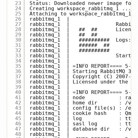
23
Status: Downloaded newer image for 
24
Creating workspace_rabbitmq_1 ... d
25
Attaching to workspace_rabbitmq_1
26
rabbitmq_1  | 
27
rabbitmq_1  |               RabbitM
28
rabbitmq_1  |   ##  ##      License
29
rabbitmq_1  |   ##  ##
30
rabbitmq_1  |   ##########  Logs: t
31
rabbitmq_1  |   ######  ##        t
32
rabbitmq_1  |   ##########
33
rabbitmq_1  |               Startin
34
rabbitmq_1  | 
35
rabbitmq_1  | =INFO REPORT==== 5-Ap
36
rabbitmq_1  | Starting RabbitMQ 3.6
37
rabbitmq_1  | Copyright (C) 2007-20
38
rabbitmq_1  | Licensed under the MP
39
rabbitmq_1  | 
40
rabbitmq_1  | =INFO REPORT==== 5-Ap
41
rabbitmq_1  | node           : rabb
42
rabbitmq_1  | home dir       : /var
43
rabbitmq_1  | config file(s) : /etc
44
rabbitmq_1  | cookie hash    : Qm0Q
45
rabbitmq_1  | log            : tty
46
rabbitmq_1  | sasl log       : tty
47
rabbitmq_1  | database dir   : /var
48
rabbitmq_1  | 