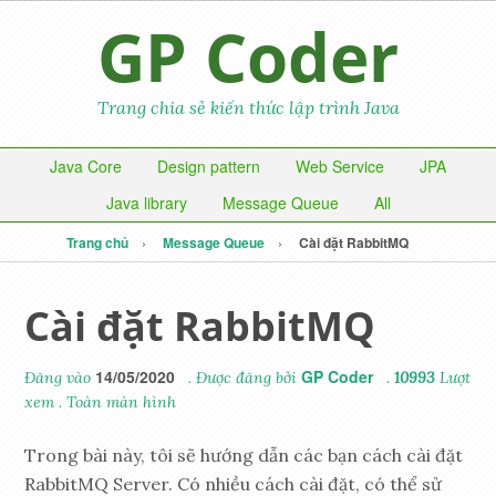
GP Coder
Trang chia sẻ kiến thức lập trình Java
Java Core
Design pattern
Web Service
JPA
Java library
Message Queue
All
Trang chủ
Message Queue
Cài đặt RabbitMQ
Cài đặt RabbitMQ
14/05/2020
GP Coder
Đăng vào
. Được đăng bởi
.
10993
Lượt
xem
.
Toàn màn hình
Trong bài này, tôi sẽ hướng dẫn các bạn cách cài đặt
RabbitMQ Server. Có nhiều cách cài đặt, có thể sử