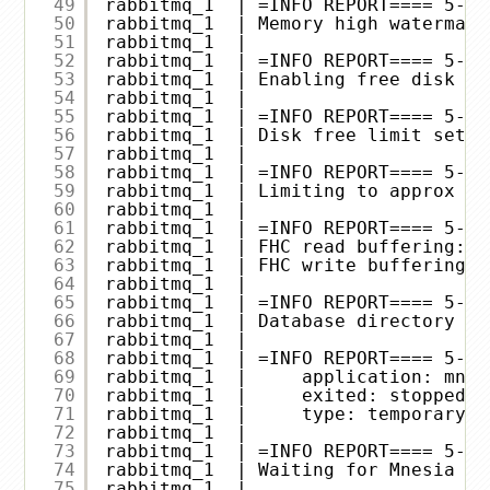
49
rabbitmq_1  | =INFO REPORT==== 5-Ap
50
rabbitmq_1  | Memory high watermark
51
rabbitmq_1  | 
52
rabbitmq_1  | =INFO REPORT==== 5-Ap
53
rabbitmq_1  | Enabling free disk sp
54
rabbitmq_1  | 
55
rabbitmq_1  | =INFO REPORT==== 5-Ap
56
rabbitmq_1  | Disk free limit set t
57
rabbitmq_1  | 
58
rabbitmq_1  | =INFO REPORT==== 5-Ap
59
rabbitmq_1  | Limiting to approx 10
60
rabbitmq_1  | 
61
rabbitmq_1  | =INFO REPORT==== 5-Ap
62
rabbitmq_1  | FHC read buffering:  
63
rabbitmq_1  | FHC write buffering: 
64
rabbitmq_1  | 
65
rabbitmq_1  | =INFO REPORT==== 5-Ap
66
rabbitmq_1  | Database directory at
67
rabbitmq_1  | 
68
rabbitmq_1  | =INFO REPORT==== 5-Ap
69
rabbitmq_1  |     application: mnes
70
rabbitmq_1  |     exited: stopped
71
rabbitmq_1  |     type: temporary
72
rabbitmq_1  | 
73
rabbitmq_1  | =INFO REPORT==== 5-Ap
74
rabbitmq_1  | Waiting for Mnesia ta
75
rabbitmq_1  | 