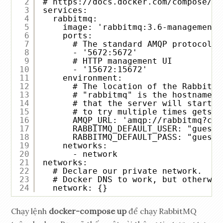
2
# 
https://docs.docker.com/compose/co
3
services:
4
rabbitmq:
5
image: 'rabbitmq:3.6-management-
6
ports:
7
# The standard AMQP protocol p
8
- '5672:5672'
9
# HTTP management UI
10
- '15672:15672'
11
environment:
12
# The location of the RabbitMQ
13
# "rabbitmq" is the hostname. 
14
# that the server will start f
15
# to try multiple times gets a
16
AMQP_URL: 'amqp://rabbitmq?con
17
RABBITMQ_DEFAULT_USER: "guest"
18
RABBITMQ_DEFAULT_PASS: "guest"
19
networks:
20
- network
21
networks:
22
# Declare our private network.  We
23
# Docker DNS to work, but otherwis
24
network: {}
Chạy lệnh
docker-compose up
để chạy RabbitMQ