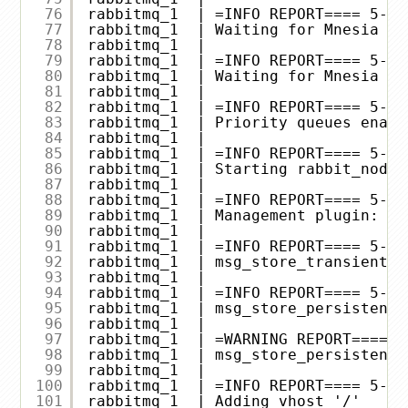
76
rabbitmq_1  | =INFO REPORT==== 5-Ap
77
rabbitmq_1  | Waiting for Mnesia ta
78
rabbitmq_1  | 
79
rabbitmq_1  | =INFO REPORT==== 5-Ap
80
rabbitmq_1  | Waiting for Mnesia ta
81
rabbitmq_1  | 
82
rabbitmq_1  | =INFO REPORT==== 5-Ap
83
rabbitmq_1  | Priority queues enabl
84
rabbitmq_1  | 
85
rabbitmq_1  | =INFO REPORT==== 5-Ap
86
rabbitmq_1  | Starting rabbit_node_
87
rabbitmq_1  | 
88
rabbitmq_1  | =INFO REPORT==== 5-Ap
89
rabbitmq_1  | Management plugin: us
90
rabbitmq_1  | 
91
rabbitmq_1  | =INFO REPORT==== 5-Ap
92
rabbitmq_1  | msg_store_transient: 
93
rabbitmq_1  | 
94
rabbitmq_1  | =INFO REPORT==== 5-Ap
95
rabbitmq_1  | msg_store_persistent:
96
rabbitmq_1  | 
97
rabbitmq_1  | =WARNING REPORT==== 5
98
rabbitmq_1  | msg_store_persistent:
99
rabbitmq_1  | 
100
rabbitmq_1  | =INFO REPORT==== 5-Ap
101
rabbitmq_1  | Adding vhost '/'