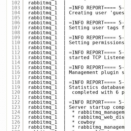
102
rabbitmq_1  | 
103
rabbitmq_1  | =INFO REPORT==== 5-Ap
104
rabbitmq_1  | Creating user 'guest'
105
rabbitmq_1  | 
106
rabbitmq_1  | =INFO REPORT==== 5-Ap
107
rabbitmq_1  | Setting user tags for
108
rabbitmq_1  | 
109
rabbitmq_1  | =INFO REPORT==== 5-Ap
110
rabbitmq_1  | Setting permissions f
111
rabbitmq_1  | 
112
rabbitmq_1  | =INFO REPORT==== 5-Ap
113
rabbitmq_1  | started TCP Listener 
114
rabbitmq_1  | 
115
rabbitmq_1  | =INFO REPORT==== 5-Ap
116
rabbitmq_1  | Management plugin sta
117
rabbitmq_1  | 
118
rabbitmq_1  | =INFO REPORT==== 5-Ap
119
rabbitmq_1  | Statistics database s
120
rabbitmq_1  |  completed with 6 plu
121
rabbitmq_1  | 
122
rabbitmq_1  | =INFO REPORT==== 5-Ap
123
rabbitmq_1  | Server startup comple
124
rabbitmq_1  |  * rabbitmq_managemen
125
rabbitmq_1  |  * rabbitmq_web_dispa
126
rabbitmq_1  |  * cowboy
127
rabbitmq_1  |  * rabbitmq_managemen