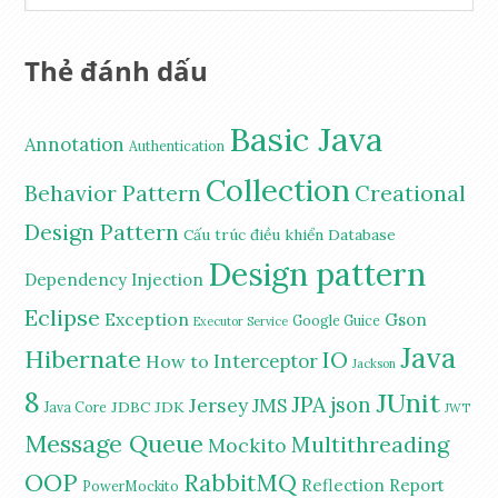
Thẻ đánh dấu
Basic Java
Annotation
Authentication
Collection
Behavior Pattern
Creational
Design Pattern
Cấu trúc điều khiển
Database
Design pattern
Dependency Injection
Eclipse
Exception
Gson
Google Guice
Executor Service
Java
Hibernate
IO
Interceptor
How to
Jackson
8
JUnit
JPA
Jersey
json
JMS
JDBC
JDK
Java Core
JWT
Message Queue
Multithreading
Mockito
OOP
RabbitMQ
Reflection
Report
PowerMockito