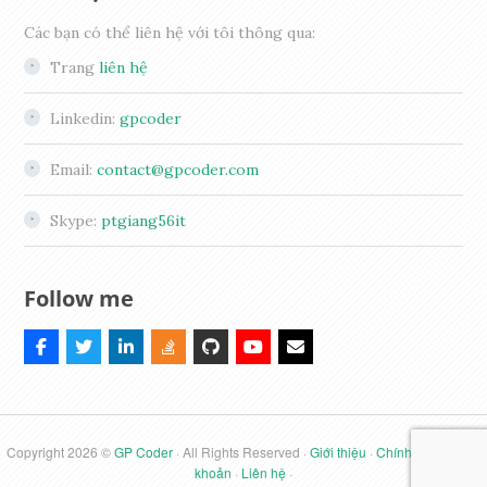
Các bạn có thể liên hệ với tôi thông qua:
Trang
liên hệ
Linkedin:
gpcoder
Email:
contact@gpcoder.com
Skype:
ptgiang56it
Follow me
Copyright 2026 ©
GP Coder
· All Rights Reserved ·
Giới thiệu
·
Chính sách
·
Điều
khoản
·
Liên hệ
·