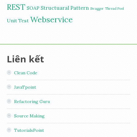
REST
Structuaral Pattern
SOAP
Swagger
Thread Pool
Webservice
Unit Test
Liên kết
Clean Code
JavaTpoint
Refactoring Guru
Source Making
TutorialsPoint