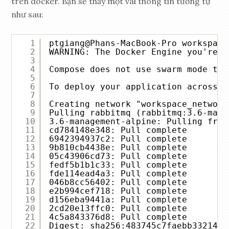
trên docker. Bạn sẽ thấy một vài thông tin tương tự
như sau:
1
ptgiang@Phans-MacBook-Pro workspace
2
WARNING: The Docker Engine you're u
3
4
Compose does not use swarm mode to 
5
6
To deploy your application across t
7
8
Creating network "workspace_network
9
Pulling rabbitmq (rabbitmq:3.6-mana
10
3.6-management-alpine: Pulling from
11
cd784148e348: Pull complete
12
6942394937c2: Pull complete
13
9b810cb4438e: Pull complete
14
05c43906cd73: Pull complete
15
fedf5b1b1c33: Pull complete
16
fde114ead4a3: Pull complete
17
046b8cc56402: Pull complete
18
e2b994cef718: Pull complete
19
d156eba9441a: Pull complete
20
2cd20e13ffc0: Pull complete
21
4c5a843376d8: Pull complete
22
Digest: sha256:483745c7faebb33214e0