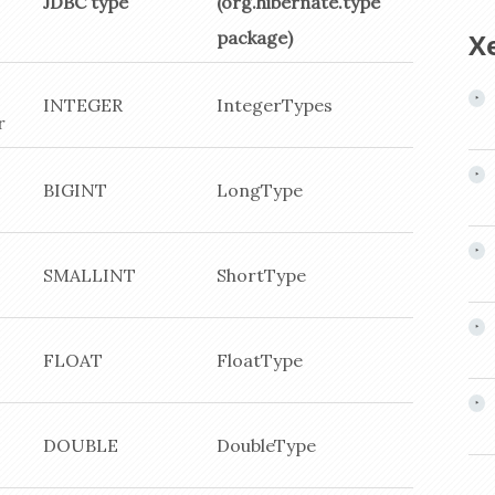
JDBC type
(org.hibernate.type
X
package)
INTEGER
IntegerTypes
r
BIGINT
LongType
SMALLINT
ShortType
FLOAT
FloatType
DOUBLE
DoubleType