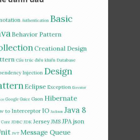
Basic
notation
Authentication
ava
Behavior Pattern
ollection
Creational Design
ttern
Cấu trúc điều khiển
Database
Design
pendency Injection
attern
Eclipse
Exception
Executor
Hibernate
Gson
Google Guice
ice
Java 8
IO
Interceptor
w to
Jackson
JPA
Jersey
json
JMS
JDBC
JDK
a Core
nit
Message Queue
JWT