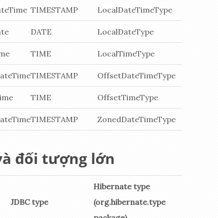
ateTime
TIMESTAMP
LocalDateTimeType
ate
DATE
LocalDateType
ime
TIME
LocalTimeType
DateTime
TIMESTAMP
OffsetDateTimeType
Time
TIME
OffsetTimeType
DateTime
TIMESTAMP
ZonedDateTimeType
và đối tượng lớn
Hibernate type
JDBC type
(org.hibernate.type
package)