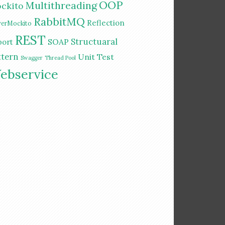
OOP
Multithreading
ckito
RabbitMQ
Reflection
erMockito
REST
Structuaral
SOAP
port
ttern
Unit Test
Swagger
Thread Pool
ebservice