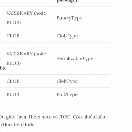
VARBINARY (hoặc
BinaryType
BLOB)
g
CLOB
ClobType
VARBINARY (hoặc
ts
SerializableType
BLOB)
able
CLOB
ClobType
BLOB
BlobType
ệu giữa Java, Hibernate và JDBC. Còn nhiều kiểu
ở link bên dưới.