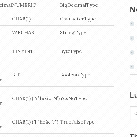
cimal
NUMERIC
BigDecimalType
Nộ
CHAR(1)
CharacterType
VARCHAR
StringType
TINYINT
ByteType
BIT
BooleanType
an
L
CHAR(1) (‘Y’ hoặc ‘N’)
YesNoType
an
CHAR(1) (‘T’ hoặc ‘F’)
TrueFalseType
an
T