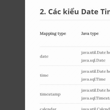
Các kiểu Date T
Mapping type
Java type
java.util.Date 
date
java.sql.Date
java.util.Date 
time
java.sql.Time
java.util.Date 
timestamp
java.sql.Times
calendar
java.util.Calen