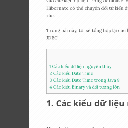
vào các kiểu dữ liệu trong database. 
Hibernate có thể chuyển đổi từ kiểu d
xác.
Trong bài này, tôi sẽ tổng hợp lại các
JDBC.
1
Các kiểu dữ liệu nguyên thủy
2
Các kiểu Date Time
3
Các kiểu Date Time trong Java 8
4
Các kiểu Binary và đối tượng lớn
Các kiểu dữ liệu