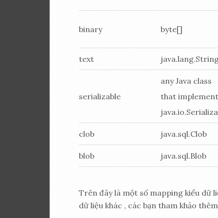
binary
byte[]
text
java.lang.Strin
any Java class
serializable
that implemen
java.io.Serializ
clob
java.sql.Clob
blob
java.sql.Blob
Trên đây là một số mapping kiểu dữ li
dữ liệu khác , các bạn tham khảo thêm 