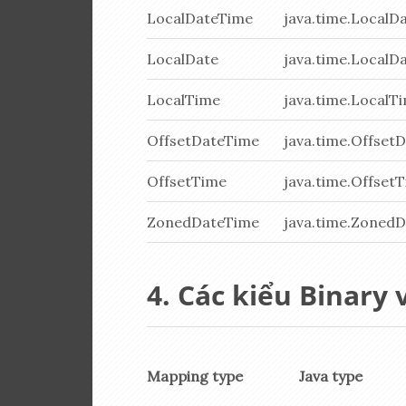
LocalDateTime
java.time.LocalD
LocalDate
java.time.LocalD
LocalTime
java.time.LocalT
OffsetDateTime
java.time.Offset
OffsetTime
java.time.Offset
ZonedDateTime
java.time.Zoned
Các kiểu Binary 
Mapping type
Java type