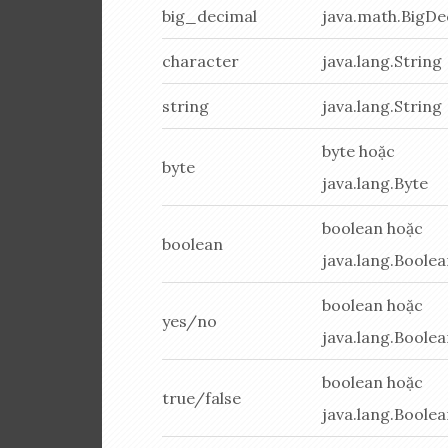
big_decimal
java.math.BigDe
character
java.lang.String
string
java.lang.String
byte hoặc
byte
java.lang.Byte
boolean hoặc
boolean
java.lang.Boole
boolean hoặc
yes/no
java.lang.Boole
boolean hoặc
true/false
java.lang.Boole