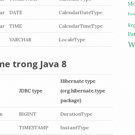
Mo
dar
DATE
CalendarDateType
Pow
Re
dar
TIME
CalendarTimeType
Pa
VARCHAR
LocaleType
W
me trong Java 8
Hibernate type
JDBC type
(org.hibernate.type
package)
on
BIGINT
DurationType
TIMESTAMP
InstantType