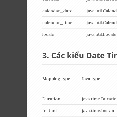
calendar_date
java.util.Calen
calendar_time
java.util.Calen
locale
java.util.Locale
Các kiểu Date Ti
Mapping type
Java type
Duration
java.time.Durati
Instant
java.time.Instant