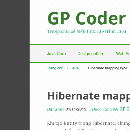
GP Coder
Trang chia sẻ kiến thức lập trình Java
Java Core
Design pattern
Web Se
Trang chủ
JPA
Hibernate mapping type
Hibernate mapp
01/11/2019
GP C
Đăng vào
. Được đăng bởi
Khi tạo Entity trong Hibernate, chúng