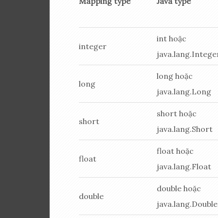
Mapping type
Java type
int hoặc
integer
java.lang.Intege
long hoặc
long
java.lang.Long
short hoặc
short
java.lang.Short
float hoặc
float
java.lang.Float
double hoặc
double
java.lang.Double