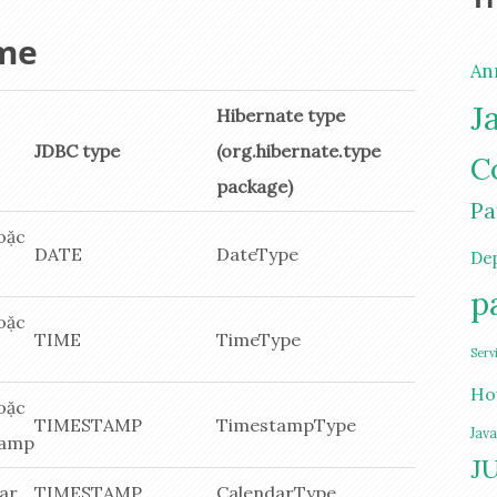
ime
An
J
Hibernate type
JDBC type
(org.hibernate.type
C
package)
Pa
hoặc
DATE
DateType
De
p
hoặc
TIME
TimeType
Serv
Ho
hoặc
TIMESTAMP
TimestampType
Jav
tamp
JU
dar
TIMESTAMP
CalendarType