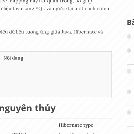
Việc mapping này rất quan trọng, nó giúp
ữ liệu Java sang SQL và ngược lại một cách chính
Bà
 kiểu dữ liệu tương ứng giữa Java, Hibernate và
Nội dung
 nguyên thủy
Hibernate type