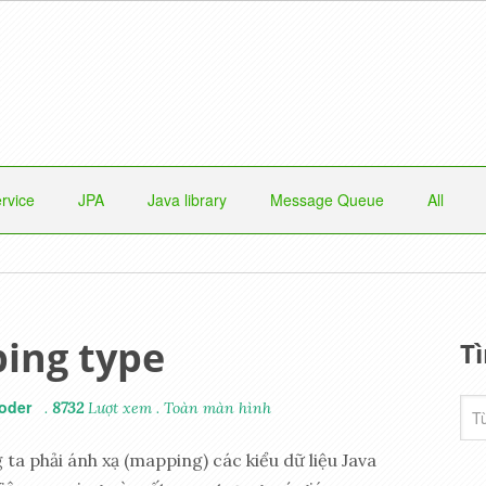
rvice
JPA
Java library
Message Queue
All
ing type
T
oder
.
8732
Lượt xem
.
Toàn màn hình
 ta phải ánh xạ (mapping) các kiểu dữ liệu Java