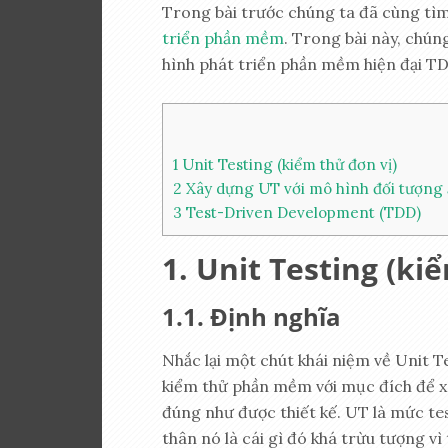
Trong bài trước chúng ta đã cùng tì
triển phần mềm
. Trong bài này, chúng
hình phát triển phần mềm hiện đại T
1
Unit Testing (kiểm thử đơn vị)
2
Xây dựng UT với mô hình đối tượng 
3
Test-Driven Development (TDD)
Unit Testing (ki
Định nghĩa
Nhắc lại một chút khái niệm về Unit T
kiểm thử phần mềm với mục đích để x
đúng như được thiết kế. UT là mức t
thân nó là cái gì đó khá trừu tượng vì