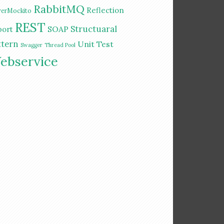
RabbitMQ
Reflection
erMockito
REST
Structuaral
SOAP
port
ttern
Unit Test
Swagger
Thread Pool
ebservice