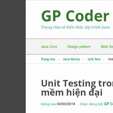
GP Coder
Trang chia sẻ kiến thức lập trình Java
Java Core
Design pattern
Web Se
Trang chủ
Java library
Unit Test
Uni
Unit Testing tr
mềm hiện đại
03/03/2019
GP C
Đăng vào
. Được đăng bởi