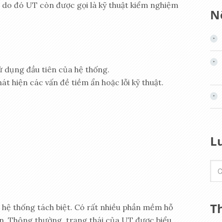
, do đó UT còn được gọi là kỹ thuật kiểm nghiệm
Nộ
 dụng đầu tiên của hệ thống.
hát hiện các vấn đề tiềm ẩn hoặc lỗi kỹ thuật.
L
T
hệ thống tách biệt. Có rất nhiều phần mềm hỗ
an. Thông thường, trạng thái của UT được biểu