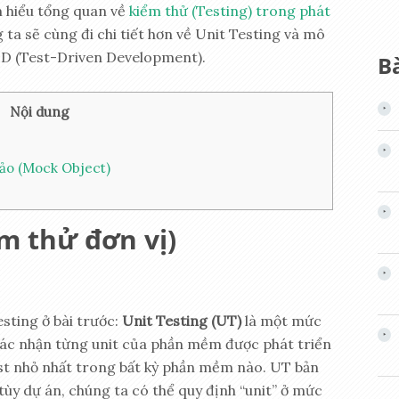
m hiểu tổng quan về
kiểm thử (Testing) trong phát
 ta sẽ cùng đi chi tiết hơn về Unit Testing và mô
DD (Test-Driven Development).
Bà
Nội dung
ảo (Mock Object)
ểm thử đơn vị)
esting ở bài trước:
Unit Testing (UT)
là một mức
ác nhận từng unit của phần mềm được phát triển
est nhỏ nhất trong bất kỳ phần mềm nào. UT bản
 tùy dự án, chúng ta có thể quy định “unit” ở mức