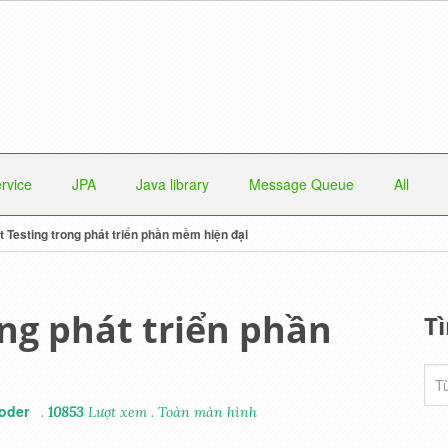
rvice
JPA
Java library
Message Queue
All
t Testing trong phát triển phần mềm hiện đại
ong phát triển phần
T
oder
.
10853
Lượt xem
.
Toàn màn hình