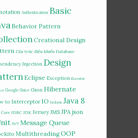
Basic
notation
Authentication
ava
Behavior Pattern
ollection
Creational Design
ttern
Cấu trúc điều khiển
Database
Design
pendency Injection
attern
Eclipse
Exception
Executor
Hibernate
Gson
Google Guice
ice
Java 8
IO
Interceptor
w to
Jackson
JPA
Jersey
json
JMS
JDBC
JDK
a Core
nit
Message Queue
JWT
OOP
Multithreading
ckito