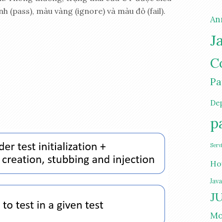
 (pass), màu vàng (ignore) và màu đỏ (fail).
An
J
C
Pa
De
p
Serv
Ho
Jav
JU
Mo