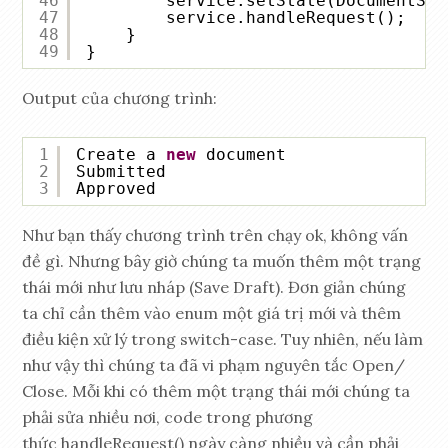
46
service.setState(DocumentSta
47
service.handleRequest();
48
}
49
}
Output của chương trình:
1
Create a 
new
document
2
Submitted
3
Approved
Như bạn thấy chương trình trên chạy ok, không vấn
đề gì. Nhưng bây giờ chúng ta muốn thêm một trạng
thái mới như lưu nháp (Save Draft). Đơn giản chúng
ta chỉ cần thêm vào enum một giá trị mới và thêm
điều kiện xử lý trong switch-case. Tuy nhiên, nếu làm
như vậy thì chúng ta đã vi phạm nguyên tắc Open/
Close. Mỗi khi có thêm một trạng thái mới chúng ta
phải sửa nhiều nơi, code trong phương
thức handleRequest() ngày càng nhiều và cần phải