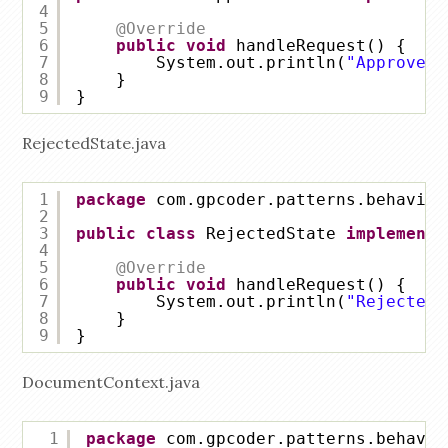
4
5
@Override
6
public
void
handleRequest() {
7
System.out.println(
"Approved"
8
}
9
}
RejectedState.java
1
package
com.gpcoder.patterns.behavior
2
3
public
class
RejectedState 
implements
4
5
@Override
6
public
void
handleRequest() {
7
System.out.println(
"Rejected"
8
}
9
}
DocumentContext.java
1
package
com.gpcoder.patterns.behavio