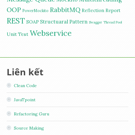
OOP
RabbitMQ
Reflection
Report
PowerMockito
REST
Structuaral Pattern
SOAP
Swagger
Thread Pool
Webservice
Unit Test
Liên kết
Clean Code
JavaTpoint
Refactoring Guru
Source Making