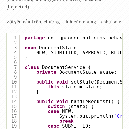
(Rejected).
Với yêu cầu trên, chương trình của chúng ta như sau:
1
package
com.gpcoder.patterns.behavio
2
3
enum
DocumentState {
4
NEW, SUBMITTED, APPROVED, REJECT
5
}
6
7
class
DocumentService {
8
private
DocumentState state;
9
10
public
void
setState(DocumentSta
11
this
.state = state;
12
}
13
14
public
void
handleRequest() {
15
switch
(state) {
16
case
NEW:
17
System.out.println(
"Crea
18
break
;
19
case
SUBMITTED: