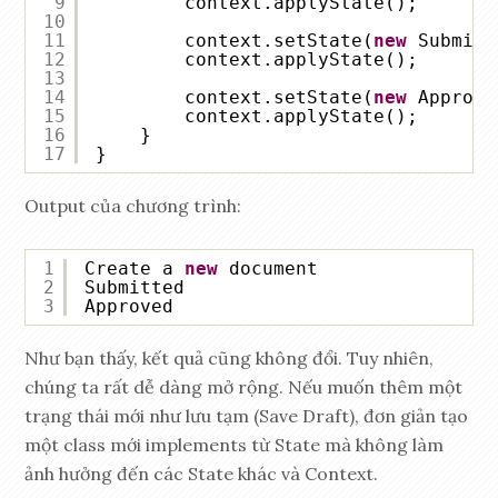
9
context.applyState();
10
11
context.setState(
new
Submitt
12
context.applyState();
13
14
context.setState(
new
Approve
15
context.applyState();
16
}
17
}
Output của chương trình:
1
Create a 
new
document
2
Submitted
3
Approved
Như bạn thấy, kết quả cũng không đổi. Tuy nhiên,
chúng ta rất dễ dàng mở rộng. Nếu muốn thêm một
trạng thái mới như lưu tạm (Save Draft), đơn giản tạo
một class mới implements từ State mà không làm
ảnh hưởng đến các State khác và Context.