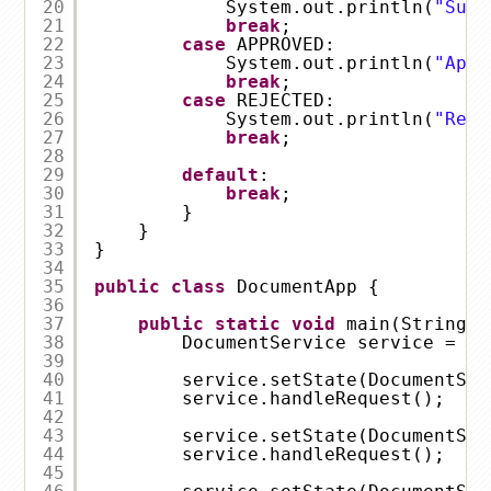
20
System.out.println(
"Subm
21
break
;
22
case
APPROVED:
23
System.out.println(
"Appr
24
break
;
25
case
REJECTED:
26
System.out.println(
"Reje
27
break
;
28
29
default
:
30
break
;
31
}
32
}
33
}
34
35
public
class
DocumentApp {
36
37
public
static
void
main(String[]
38
DocumentService service = 
ne
39
40
service.setState(DocumentSta
41
service.handleRequest();
42
43
service.setState(DocumentSta
44
service.handleRequest();
45