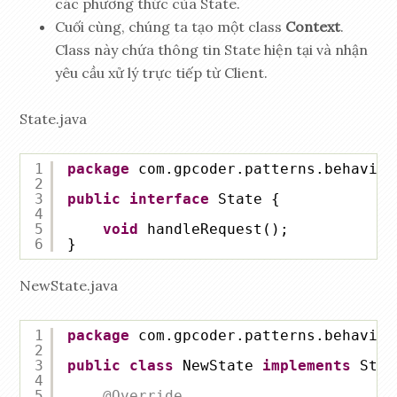
các phương thức của State.
Cuối cùng, chúng ta tạo một class
Context
.
Class này chứa thông tin State hiện tại và nhận
yêu cầu xử lý trực tiếp từ Client.
State.java
1
package
com.gpcoder.patterns.behavior
2
3
public
interface
State {
4
5
void
handleRequest();
6
}
NewState.java
1
package
com.gpcoder.patterns.behavior
2
3
public
class
NewState 
implements
Stat
4
5
@Override