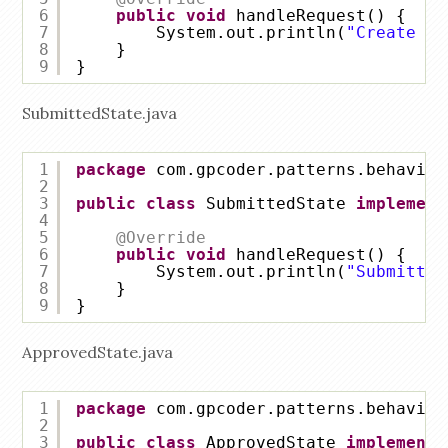
6
public
void
handleRequest() {
7
System.out.println(
"Create a 
8
}
9
}
SubmittedState.java
1
package
com.gpcoder.patterns.behavior
2
3
public
class
SubmittedState 
implement
4
5
@Override
6
public
void
handleRequest() {
7
System.out.println(
"Submitted
8
}
9
}
ApprovedState.java
1
package
com.gpcoder.patterns.behavior
2
3
public
class
ApprovedState 
implements