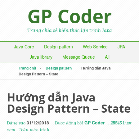
GP Coder
Trang chia sẻ kiến thức lập trình Java
Java Core
Design pattern
Web Service
JPA
Java library
Message Queue
All
Trang chủ
Design pattern
Hướng dẫn Java
Design Pattern – State
Hướng dẫn Java
Design Pattern – State
31/12/2018
GP Coder
Đăng vào
. Được đăng bởi
.
28545
Lượt
xem
.
Toàn màn hình