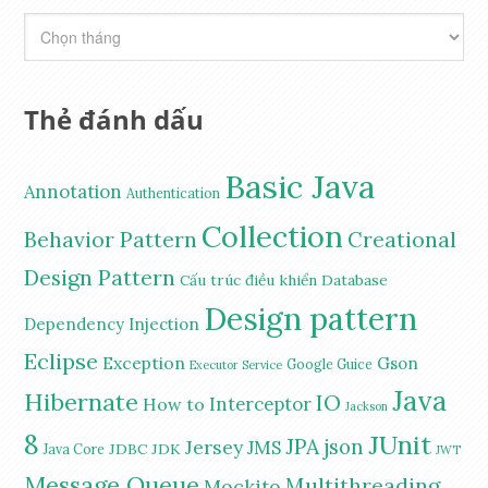
Thẻ đánh dấu
Basic Java
Annotation
Authentication
Collection
Behavior Pattern
Creational
Design Pattern
Cấu trúc điều khiển
Database
Design pattern
Dependency Injection
Eclipse
Exception
Gson
Google Guice
Executor Service
Java
Hibernate
IO
Interceptor
How to
Jackson
8
JUnit
JPA
Jersey
json
JMS
JDBC
JDK
Java Core
JWT
Message Queue
Multithreading
Mockito