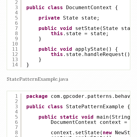
2
3
public
class
DocumentContext {
4
5
private
State state;
6
7
public
void
setState(State state
8
this
.state = state;
9
}
10
11
public
void
applyState() {
12
this
.state.handleRequest();
13
}
14
}
StatePatternExample.java
1
package
com.gpcoder.patterns.behavio
2
3
public
class
StatePatternExample {
4
5
public
static
void
main(String[]
6
DocumentContext context = 
ne
7
8
context.setState(
new
NewStat