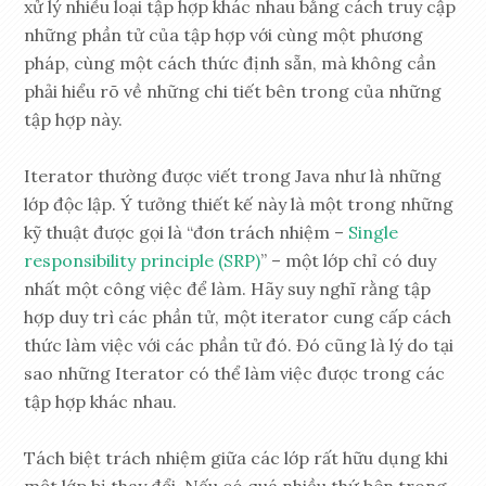
xử lý nhiều loại tập hợp khác nhau bằng cách truy cập
những phần tử của tập hợp với cùng một phương
pháp, cùng một cách thức định sẵn, mà không cần
phải hiểu rõ về những chi tiết bên trong của những
tập hợp này.
Iterator thường được viết trong Java như là những
lớp độc lập. Ý tưởng thiết kế này là một trong những
kỹ thuật được gọi là “đơn trách nhiệm –
Single
responsibility principle (SRP)
” – một lớp chỉ có duy
nhất một công việc để làm. Hãy suy nghĩ rằng tập
hợp duy trì các phần tử, một iterator cung cấp cách
thức làm việc với các phần tử đó. Đó cũng là lý do tại
sao những Iterator có thể làm việc được trong các
tập hợp khác nhau.
Tách biệt trách nhiệm giữa các lớp rất hữu dụng khi
một lớp bị thay đổi. Nếu có quá nhiều thứ bên trong