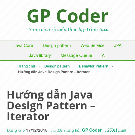
GP Coder
Trang chia sẻ kiến thức lập trình Java
Java Core
Design pattern
Web Service
JPA
Java library
Message Queue
All
Trang chủ
Design pattern
Behavior Pattern
Hướng dẫn Java Design Pattern – Iterator
Hướng dẫn Java
Design Pattern –
Iterator
17/12/2018
GP Coder
Đăng vào
. Được đăng bởi
.
25311
Lượt