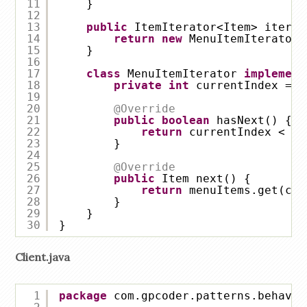
11
}
12
13
public
ItemIterator<Item> iterat
14
return
new
MenuItemIterator(
15
}
16
17
class
MenuItemIterator 
implement
18
private
int
currentIndex = 
0
19
20
@Override
21
public
boolean
hasNext() {
22
return
currentIndex < me
23
}
24
25
@Override
26
public
Item next() {
27
return
menuItems.get(cur
28
}
29
}
30
}
Client.java
1
package
com.gpcoder.patterns.behavio