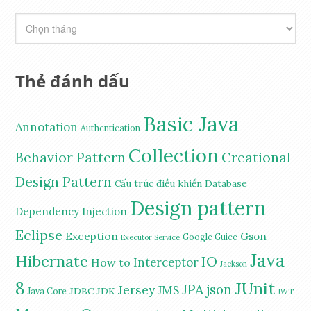
Thẻ đánh dấu
Basic Java
Annotation
Authentication
Collection
Behavior Pattern
Creational
Design Pattern
Cấu trúc điều khiển
Database
Design pattern
Dependency Injection
Eclipse
Exception
Gson
Google Guice
Executor Service
Java
Hibernate
IO
Interceptor
How to
Jackson
8
JUnit
JPA
Jersey
json
JMS
JDBC
JDK
Java Core
JWT