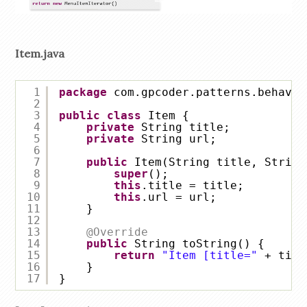
Item.java
1
package
com.gpcoder.patterns.behavio
2
3
public
class
Item {
4
private
String title;
5
private
String url;
6
7
public
Item(String title, String
8
super
();
9
this
.title = title;
10
this
.url = url;
11
}
12
13
@Override
14
public
String toString() {
15
return
"Item [title="
+ titl
16
}
17
}