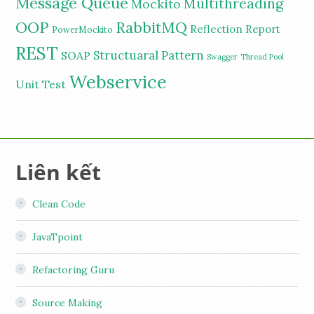
Message Queue
Multithreading
Mockito
OOP
RabbitMQ
Reflection
Report
PowerMockito
REST
Structuaral Pattern
SOAP
Swagger
Thread Pool
Webservice
Unit Test
Liên kết
Clean Code
JavaTpoint
Refactoring Guru
Source Making