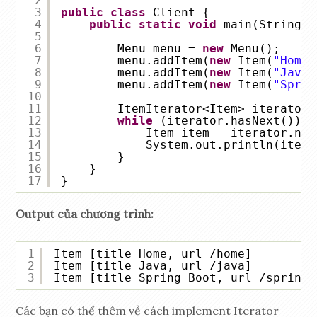
2
3
public
class
Client {
4
public
static
void
main(String[]
5
6
Menu menu = 
new
Menu();
7
menu.addItem(
new
Item(
"Home"
8
menu.addItem(
new
Item(
"Java"
9
menu.addItem(
new
Item(
"Sprin
10
11
ItemIterator<Item> iterator 
12
while
(iterator.hasNext()) {
13
Item item = iterator.nex
14
System.out.println(item)
15
}
16
}
17
}
Output của chương trình:
1
Item [title=Home, url=/home]
2
Item [title=Java, url=/java]
3
Item [title=Spring Boot, url=/spring-
Các bạn có thể thêm về cách implement Iterator