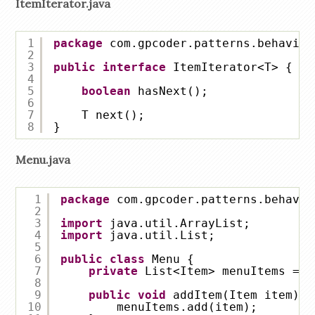
ItemIterator.java
1
package
com.gpcoder.patterns.behavior
2
3
public
interface
ItemIterator<T> {
4
5
boolean
hasNext();
6
7
T next();
8
}
Menu.java
1
package
com.gpcoder.patterns.behavio
2
3
import
java.util.ArrayList;
4
import
java.util.List;
5
6
public
class
Menu {
7
private
List<Item> menuItems = 
n
8
9
public
void
addItem(Item item) {
10
menuItems.add(item);