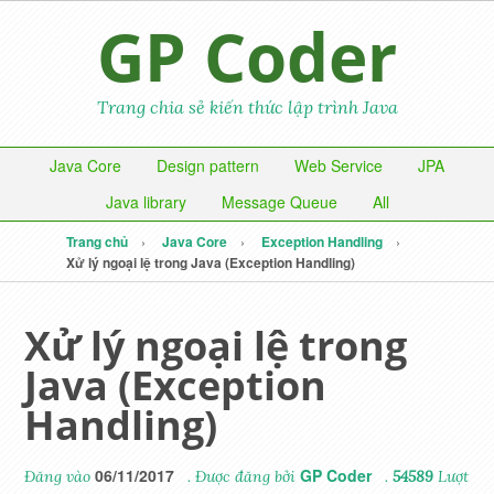
GP Coder
Trang chia sẻ kiến thức lập trình Java
Java Core
Design pattern
Web Service
JPA
Java library
Message Queue
All
Trang chủ
Java Core
Exception Handling
Xử lý ngoại lệ trong Java (Exception Handling)
Xử lý ngoại lệ trong
Java (Exception
Handling)
06/11/2017
GP Coder
Đăng vào
. Được đăng bởi
.
54589
Lượt