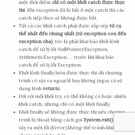
một thời điểm
chỉ có một khối catch được thực
thi
. Khi exception đã bị bắt ở một catch thì các
catch tiếp theo sẽ không được bắt.
Tất cả các khối catch phải được sắp xếp
từ cụ
thể nhất đến chung nhất (từ exception con đến
exception cha)
, tức là phải khai báo khối lệnh
catch để xử lý lỗi NullPointerException,
ArithmeticException, … trước khi khai báo
catch để xử lý lỗi Exception.
Khối lệnh finally luôn được thực thi dù chương
trình có xảy ra ngoại lệ hay không (ngay cả sử
dụng lệnh
return
).
Đối với mỗi khối try, có thể không có hoặc nhiều
khối catch, nhưng chỉ có một khối finally.
Khối finally sẽ không được thực thi nếu chương
trình bị thoát bằng cách gọi
System.exit()
hoặc
xảy ra một lỗi (Error) không thể tránh khiến