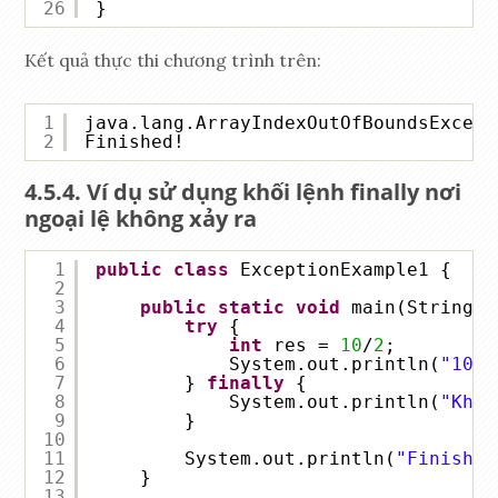
26
}
Kết quả thực thi chương trình trên:
1
java.lang.ArrayIndexOutOfBoundsExcept
2
Finished!
Ví dụ sử dụng khối lệnh finally nơi
ngoại lệ không xảy ra
1
public
class
ExceptionExample1 {
2
3
public
static
void
main(String[]
4
try
{
5
int
res = 
10
/
2
;
6
System.out.println(
"10/2
7
} 
finally
{
8
System.out.println(
"Khối
9
}
10
11
System.out.println(
"Finished
12
}
13