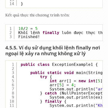
14
}
Kết quả thực thi chương trình trên:
1
10
/
2
= 
5
2
Khối lệnh 
finally
luôn được thực thi
3
Finished!
Ví dụ sử dụng khối lệnh finally nơi
ngoại lệ xảy ra nhưng không xử lý
1
public
class
ExceptionExample1 {
2
3
public
static
void
main(String[]
4
try
{
5
int
arr[] = 
new
int
[
5
];
6
arr[
5
] = 
4
;
7
System.out.println(
"arr[
8
} 
catch
(NullPointerExceptio
9
System.out.println(ex);
10
} 
finally
{
11
System.out.println(
"Khối