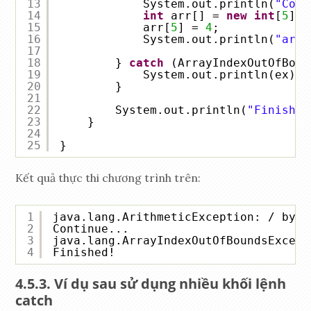
13
System.out.println(
"Cont
14
int
arr[] = 
new
int
[
5
];
15
arr[
5
] = 
4
;
16
System.out.println(
"arr[
17
18
} 
catch
(ArrayIndexOutOfBoun
19
System.out.println(ex);
20
}
21
22
System.out.println(
"Finished
23
}
24
25
}
Kết quả thực thi chương trình trên:
1
java.lang.ArithmeticException: / by z
2
Continue...
3
java.lang.ArrayIndexOutOfBoundsExcept
4
Finished!
Ví dụ sau sử dụng nhiều khối lệnh
catch