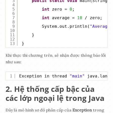
3
public
static
void
main(String[]
4
5
int
zero = 
0
;
6
7
int
average = 
10
/ zero;
8
9
System.out.println(
"Average 
10
11
}
12
13
}
Khi thực thi chương trên, sẽ nhận được thông báo lỗi
như sau:
1
Exception in thread 
"main"
java.lang.
Hệ thống cấp bậc của
các lớp ngoại lệ trong Java
Đây là mô hình sơ đồ phân cấp của
Exception
trong