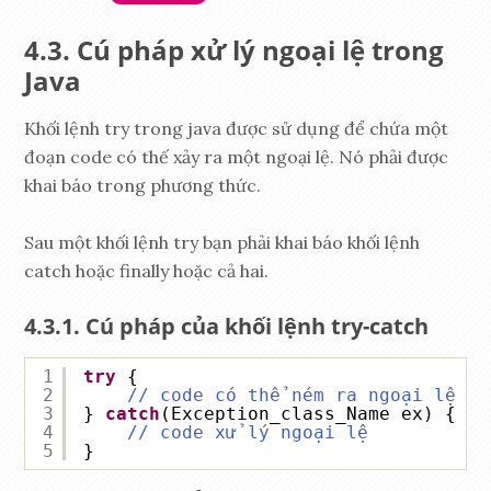
Cú pháp xử lý ngoại lệ trong
Java
Khối lệnh try trong java được sử dụng để chứa một
đoạn code có thế xảy ra một ngoại lệ. Nó phải được
khai báo trong phương thức.
Sau một khối lệnh try bạn phải khai báo khối lệnh
catch hoặc finally hoặc cả hai.
Cú pháp của khối lệnh try-catch
1
try
{
2
// code có thể ném ra ngoại lệ
3
} 
catch
(Exception_class_Name ex) {
4
// code xử lý ngoại lệ
5
}