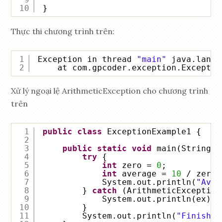
10
}
Thực thi chương trình trên:
1
Exception in thread 
"main"
java.lang.
2
at com.gpcoder.exception.Exceptio
Xử lý ngoại lệ ArithmeticException cho chương trình
trên
1
public
class
ExceptionExample1 {
2
3
public
static
void
main(String[]
4
try
{
5
int
zero = 
0
;
6
int
average = 
10
/ zero;
7
System.out.println(
"Aver
8
} 
catch
(ArithmeticException
9
System.out.println(ex);
10
}
11
System.out.println(
"Finished