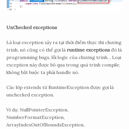
UnChecked exceptions
Là loại exception xảy ra tại thời điểm thực thi chương
trình, nó cũng có thể gọi là
runtime exceptions
đó là
programming bugs, lỗi logic của chương trình… Loại
exception này được bỏ qua trong quá trình compile,
không bắt buộc ta phải handle nó.
Các lớp extends từ RuntimeException được gọi là
unchecked exception.
Ví dụ: NullPointerException,
NumberFormatException,
ArrayIndexOutOfBoundsException,