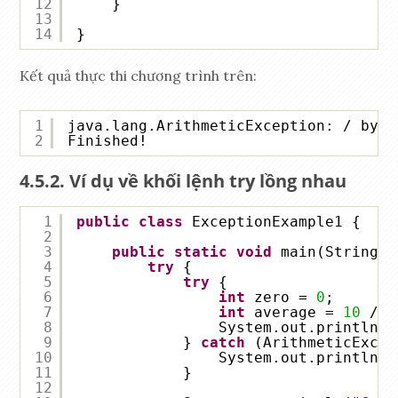
12
}
13
14
}
Kết quả thực thi chương trình trên:
1
java.lang.ArithmeticException: / by z
2
Finished!
Ví dụ về khối lệnh try lồng nhau
1
public
class
ExceptionExample1 {
2
3
public
static
void
main(String[]
4
try
{
5
try
{
6
int
zero = 
0
;
7
int
average = 
10
/ z
8
System.out.println(
"
9
} 
catch
(ArithmeticExcep
10
System.out.println(e
11
}
12