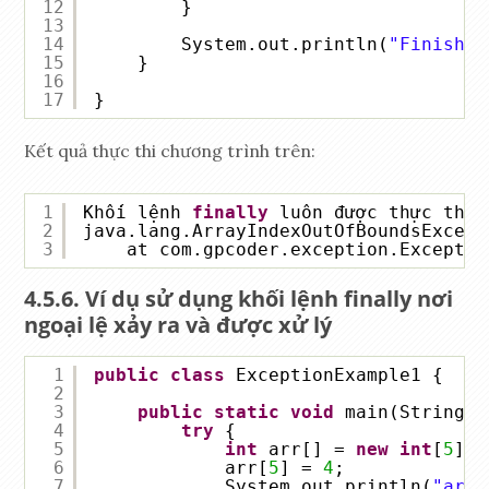
12
}
13
14
System.out.println(
"Finished
15
}
16
17
}
Kết quả thực thi chương trình trên:
1
Khối lệnh 
finally
luôn được thực thiE
2
java.lang.ArrayIndexOutOfBoundsExcept
3
at com.gpcoder.exception.Exceptio
Ví dụ sử dụng khối lệnh finally nơi
ngoại lệ xảy ra và được xử lý
1
public
class
ExceptionExample1 {
2
3
public
static
void
main(String[]
4
try
{
5
int
arr[] = 
new
int
[
5
];
6
arr[
5
] = 
4
;
7
System.out.println(
"arr[