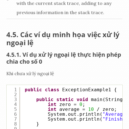
with the current stack trace, adding to any
previous information in the stack trace.
Các ví dụ minh họa việc xử lý
ngoại lệ
Ví dụ xử lý ngoại lệ thực hiện phép
chia cho số 0
Khi chưa xử lý ngoại lệ
1
public
class
ExceptionExample1 {
2
3
public
static
void
main(String[]
4
int
zero = 
0
;
5
int
average = 
10
/ zero;
6
System.out.println(
"Average 
7
System.out.println(
"Finished
8
}
9