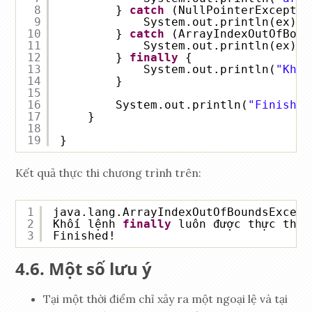
8
} 
catch
(NullPointerExceptio
9
System.out.println(ex);
10
} 
catch
(ArrayIndexOutOfBoun
11
System.out.println(ex);
12
} 
finally
{
13
System.out.println(
"Khối
14
}
15
16
System.out.println(
"Finished
17
}
18
19
}
Kết quả thực thi chương trình trên:
1
java.lang.ArrayIndexOutOfBoundsExcept
2
Khối lệnh 
finally
luôn được thực thi
3
Finished!
Một số lưu ý
Tại một thời điểm chỉ xảy ra một ngoại lệ và tại