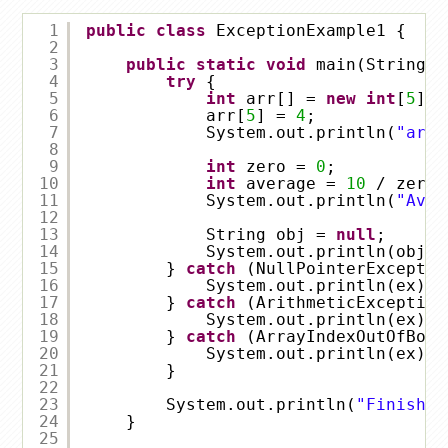
1
public
class
ExceptionExample1 {
2
3
public
static
void
main(String[]
4
try
{
5
int
arr[] = 
new
int
[
5
];
6
arr[
5
] = 
4
;
7
System.out.println(
"arr[
8
9
int
zero = 
0
;
10
int
average = 
10
/ zero;
11
System.out.println(
"Aver
12
13
String obj = 
null
;
14
System.out.println(obj.l
15
} 
catch
(NullPointerExceptio
16
System.out.println(ex);
17
} 
catch
(ArithmeticException
18
System.out.println(ex);
19
} 
catch
(ArrayIndexOutOfBoun
20
System.out.println(ex);
21
}
22
23
System.out.println(
"Finished
24
}
25