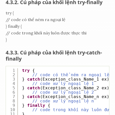
Cú pháp của khối lệnh try-finally
try {
// code có thể ném ra ngoại lệ
} finally {
// code trong khối này luôn được thực thi
}
Cú pháp của khối lệnh try-catch-
finally
1
try
{
2
// code có thể ném ra ngoại lệ
3
} 
catch
(Exception_class_Name_1 ex) {
4
// code xử lý ngoại lệ 1
5
} 
catch
(Exception_class_Name_2 ex) {
6
// code xử lý ngoại lệ 2
7
} 
catch
(Exception_class_Name_n ex) {
8
// code xử lý ngoại lệ n
9
} 
finally
{
10
// code trong khối này luôn được
11
}