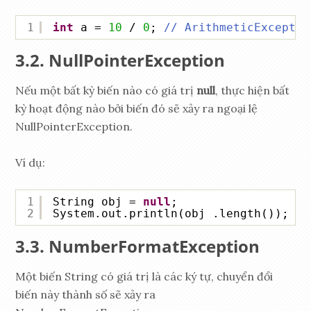
1
int
a = 
10
/ 
0
; 
// ArithmeticExceptio
NullPointerException
Nếu một bất kỳ biến nào có giá trị
null
, thực hiện bất
kỳ hoạt động nào bởi biến đó sẽ xảy ra ngoại lệ
NullPointerException.
Ví dụ:
1
String obj = 
null
;
2
System.out.println(obj .length()); 
//
NumberFormatException
Một biến String có giá trị là các ký tự, chuyển đổi
biến này thành số sẽ xảy ra