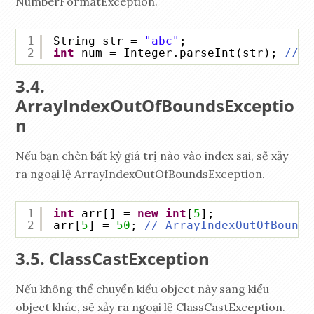
NumberFormatException.
1
String str = 
"abc"
; 
2
int
num = Integer.parseInt(str); 
// N
ArrayIndexOutOfBoundsExceptio
n
Nếu bạn chèn bất kỳ giá trị nào vào index sai, sẽ xảy
ra ngoại lệ ArrayIndexOutOfBoundsException.
1
int
arr[] = 
new
int
[
5
];
2
arr[
5
] = 
50
; 
// ArrayIndexOutOfBounds
ClassCastException
Nếu không thể chuyển kiểu object này sang kiểu
object khác, sẽ xảy ra ngoại lệ ClassCastException.