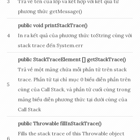
3
Trả về tên của lớp và kết hợp với kết quả từ
phương thức getMessage()
public void printStackTrace()
4
In ra kết quả của phương thức toString cùng với
stack trace đến System.err
public StackTraceElement [] getStackTrace()
Trả về một mảng chứa mỗi phần tử trên stack
trace. Phần tử tại chỉ mục 0 biểu diễn phần trên
5
cùng của Call Stack, và phần tử cuối cùng trong
mảng biểu diễn phương thức tại dưới cùng của
Call Stack
public Throwable fillInStackTrace()
Fills the stack trace of this Throwable object
6