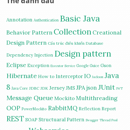
Thẻ đánh dấu
Basic Java
Annotation
Authentication
Collection
Behavior Pattern
Creational
Design Pattern
Cấu trúc điều khiển
Database
Design pattern
Dependency Injection
Eclipse
Exception
Gson
Google Guice
Executor Service
Java
Hibernate
IO
Interceptor
How to
Jackson
8
JUnit
JPA
Jersey
json
JMS
JDBC
JDK
Java Core
JWT
Message Queue
Multithreading
Mockito
OOP
RabbitMQ
Reflection
Report
PowerMockito
REST
Structuaral Pattern
SOAP
Swagger
Thread Pool