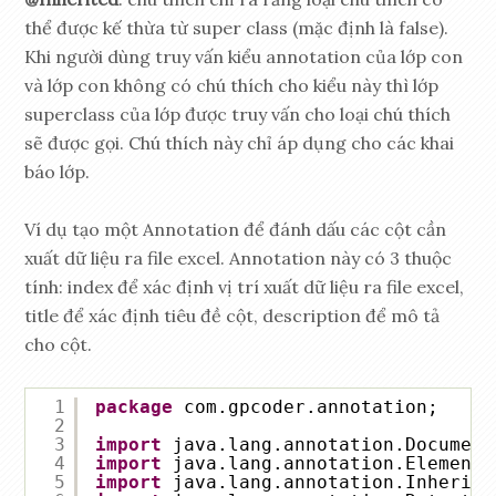
thể được kế thừa từ super class (mặc định là false).
Khi người dùng truy vấn kiểu annotation của lớp con
và lớp con không có chú thích cho kiểu này thì lớp
superclass của lớp được truy vấn cho loại chú thích
sẽ được gọi. Chú thích này chỉ áp dụng cho các khai
báo lớp.
Ví dụ tạo một Annotation để đánh dấu các cột cần
xuất dữ liệu ra file excel. Annotation này có 3 thuộc
tính: index để xác định vị trí xuất dữ liệu ra file excel,
title để xác định tiêu đề cột, description để mô tả
cho cột.
1
package
com.gpcoder.annotation;
2
3
import
java.lang.annotation.Document
4
import
java.lang.annotation.ElementT
5
import
java.lang.annotation.Inherite