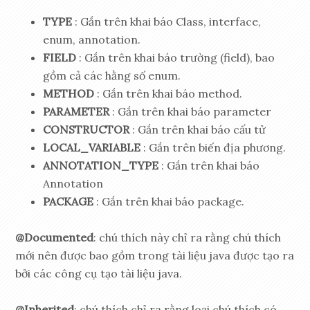
TYPE
: Gắn trên khai báo Class, interface,
enum, annotation.
FIELD
: Gắn trên khai báo trường (field), bao
gồm cả các hằng số enum.
METHOD
: Gắn trên khai báo method.
PARAMETER
: Gắn trên khai báo parameter
CONSTRUCTOR
: Gắn trên khai báo cấu tử
LOCAL_VARIABLE
: Gắn trên biến địa phương.
ANNOTATION_TYPE
: Gắn trên khai báo
Annotation
PACKAGE
: Gắn trên khai báo package.
@Documented
: chú thích này chỉ ra rằng chú thích
mới nên được bao gồm trong tài liệu java được tạo ra
bởi các công cụ tạo tài liệu java.
@Inherited
: chú thích chỉ ra rằng loại chú thích có