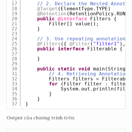
17
// 2. Declare the Nested Annotat
18
@Target
(ElementType.TYPE)
19
@Retention
(RetentionPolicy.RUNTI
20
public
@interface
Filters {
21
Filter[] value();
22
}
23
24
// 3. Use repeating annotations
25
@Filters
({ 
@Filter
(
"filter1"
), 
@
26
public
interface
Filterable {
27
28
}
29
30
public
static
void
main(String[]
31
// 4. Retrieving Annotations
32
Filters filters = Filterable
33
for
(Filter filter : filters
34
System.out.println(filte
35
}
36
}
37
}
Output của chương trình trên: