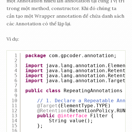
một Annotation nhiều lần annotation tại cùng 1 vị trí
trong một method, constructor. Khi đó chúng ta
cần tạo một Wrapper annotation để chứa danh sách
các Annotation có thể lặp lại.
Ví dụ:
1
package
com.gpcoder.annotation;
2
3
import
java.lang.annotation.ElementT
4
import
java.lang.annotation.Retentio
5
import
java.lang.annotation.Retentio
6
import
java.lang.annotation.Target;
7
8
public
class
RepeatingAnnotations {
9
10
// 1. Declare a Repeatable Annot
11
@Target
(ElementType.TYPE)
12
@Retention
(RetentionPolicy.RUNTI
13
public
@interface
Filter {
14
String value();
15
};
16