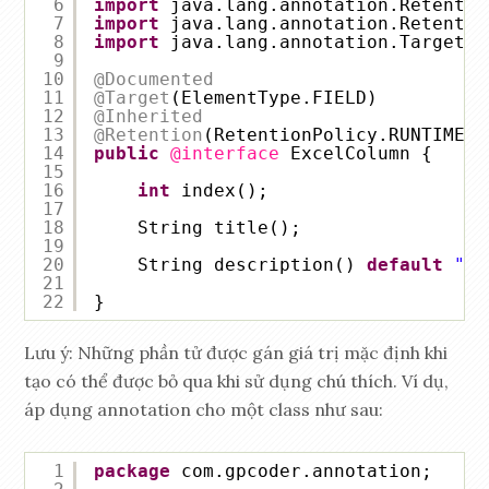
6
import
java.lang.annotation.Retentio
7
import
java.lang.annotation.Retentio
8
import
java.lang.annotation.Target;
9
10
@Documented
11
@Target
(ElementType.FIELD)
12
@Inherited
13
@Retention
(RetentionPolicy.RUNTIME)
14
public
@interface
ExcelColumn {
15
16
int
index();
17
18
String title();
19
20
String description() 
default
"De
21
22
}
Lưu ý: Những phần tử được gán giá trị mặc định khi
tạo có thể được bỏ qua khi sử dụng chú thích. Ví dụ,
áp dụng annotation cho một class như sau:
1
package
com.gpcoder.annotation;