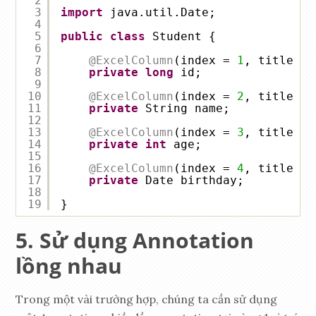
2
3
import
java.util.Date;
4
5
public
class
Student {
6
7
@ExcelColumn
(index = 
1
, title = 
8
private
long
id;
9
10
@ExcelColumn
(index = 
2
, title = 
11
private
String name;
12
13
@ExcelColumn
(index = 
3
, title = 
14
private
int
age;
15
16
@ExcelColumn
(index = 
4
, title = 
17
private
Date birthday;
18
19
}
Sử dụng Annotation
lồng nhau
Trong một vài trường hợp, chúng ta cần sử dụng