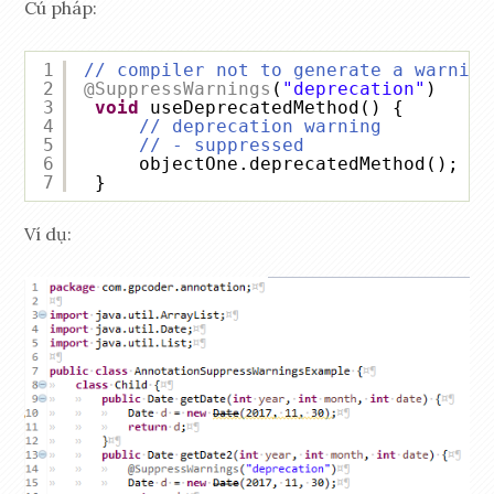
Cú pháp:
1
// compiler not to generate a warning
2
@SuppressWarnings
(
"deprecation"
)
3
void
useDeprecatedMethod() {
4
// deprecation warning
5
// - suppressed
6
objectOne.deprecatedMethod();
7
}
Ví dụ: