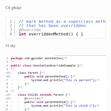
Cú pháp:
1
// mark method as a superclass method
2
// that has been overridden
3
@Override
4
int
overriddenMethod() { }
Ví dụ: