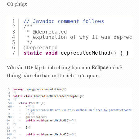
Cú pháp:
1
// Javadoc comment follows
2
/**
3
* @deprecated
4
* explanation of why it was deprecat
5
*/
6
@Deprecated
7
static
void
deprecatedMethod() { }
Với các IDE lập trình chẳng hạn như
Eclipse
nó sẽ
thông báo cho bạn một cách trực quan.