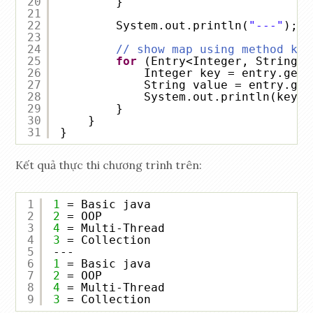
20
}
21
22
System.out.println(
"---"
);
23
24
// show map using method key
25
for
(Entry<Integer, String> 
26
Integer key = entry.getK
27
String value = entry.get
28
System.out.println(key +
29
}
30
}
31
}
Kết quả thực thi chương trình trên:
1
1
= Basic java
2
2
= OOP
3
4
= Multi-Thread
4
3
= Collection
5
---
6
1
= Basic java
7
2
= OOP
8
4
= Multi-Thread
9
3
= Collection