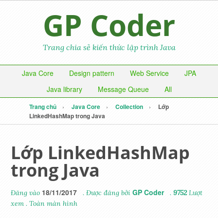
GP Coder
Trang chia sẻ kiến thức lập trình Java
Java Core
Design pattern
Web Service
JPA
Java library
Message Queue
All
Trang chủ
Java Core
Collection
Lớp
LinkedHashMap trong Java
Lớp LinkedHashMap
trong Java
18/11/2017
GP Coder
Đăng vào
. Được đăng bởi
.
9752
Lượt
xem
.
Toàn màn hình