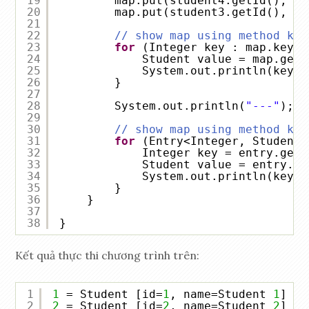
19
map.put(student4.getId(), st
20
map.put(student3.getId(), st
21
22
// show map using method key
23
for
(Integer key : map.keySe
24
Student value = map.get(
25
System.out.println(key +
26
}
27
28
System.out.println(
"---"
);
29
30
// show map using method key
31
for
(Entry<Integer, Student>
32
Integer key = entry.getK
33
Student value = entry.ge
34
System.out.println(key +
35
}
36
}
37
38
}
Kết quả thực thi chương trình trên:
1
1
= Student [id=
1
, name=Student 
1
]
2
2
= Student [id=
2
, name=Student 
2
]