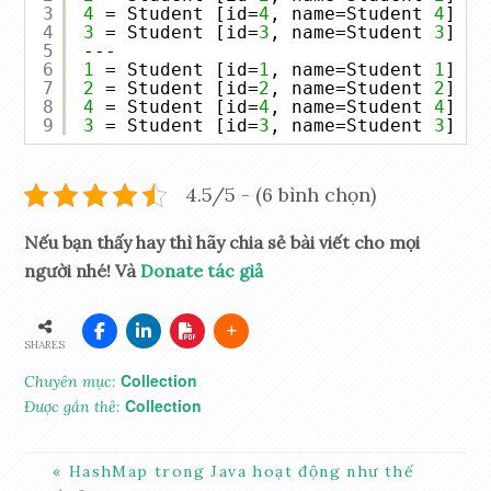
3
4
= Student [id=
4
, name=Student 
4
]
4
3
= Student [id=
3
, name=Student 
3
]
5
---
6
1
= Student [id=
1
, name=Student 
1
]
7
2
= Student [id=
2
, name=Student 
2
]
8
4
= Student [id=
4
, name=Student 
4
]
9
3
= Student [id=
3
, name=Student 
3
]
4.5/5 - (6 bình chọn)
Nếu bạn thấy hay thì hãy chia sẻ bài viết cho mọi
người nhé! Và
Donate tác giả
SHARES
Collection
Chuyên mục:
Collection
Được gắn thẻ:
HashMap trong Java hoạt động như thế