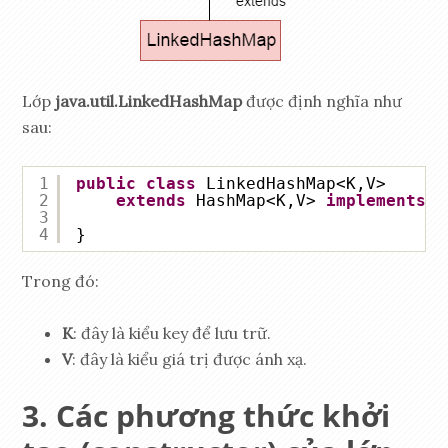
Lớp
java.util.LinkedHashMap
được định nghĩa như
sau:
1
public
class
LinkedHashMap<K,V> 
2
extends
HashMap<K,V> 
implements
M
3
4
}
Trong đó:
K
: đây là kiểu key để lưu trữ.
V
: đây là kiểu giá trị được ánh xạ.
Các phương thức khởi