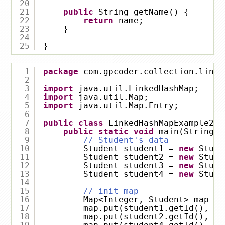
20
21
public
String getName() {
22
return
name;
23
}
24
25
}
1
package
com.gpcoder.collection.linke
2
3
import
java.util.LinkedHashMap;
4
import
java.util.Map;
5
import
java.util.Map.Entry;
6
7
public
class
LinkedHashMapExample2 {
8
public
static
void
main(String a
9
// Student's data
10
Student student1 = 
new
Stude
11
Student student2 = 
new
Stude
12
Student student3 = 
new
Stude
13
Student student4 = 
new
Stude
14
15
// init map
16
Map<Integer, Student> map = 
17
map.put(student1.getId(), st
18
map.put(student2.getId(), st