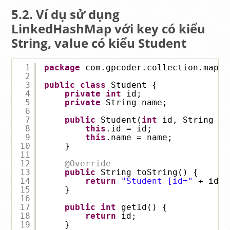
Ví dụ sử dụng
LinkedHashMap với key có kiểu
String, value có kiểu Student
1
package
com.gpcoder.collection.map;
2
3
public
class
Student {
4
private
int
id;
5
private
String name;
6
7
public
Student(
int
id, String na
8
this
.id = id;
9
this
.name = name;
10
}
11
12
@Override
13
public
String toString() {
14
return
"Student [id="
+ id +
15
}
16
17
public
int
getId() {
18
return
id;
19
}