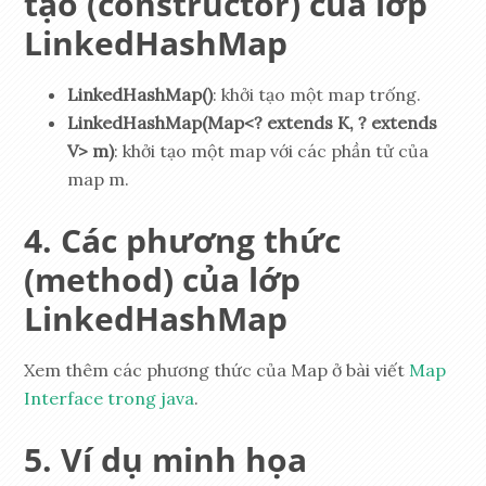
tạo (constructor) của lớp
LinkedHashMap
LinkedHashMap()
: khởi tạo một map trống.
LinkedHashMap(Map<? extends K, ? extends
V> m)
: khởi tạo một map với các phần tử của
map m.
Các phương thức
(method) của lớp
LinkedHashMap
Xem thêm các phương thức của Map ở bài viết
Map
Interface trong java
.
Ví dụ minh họa