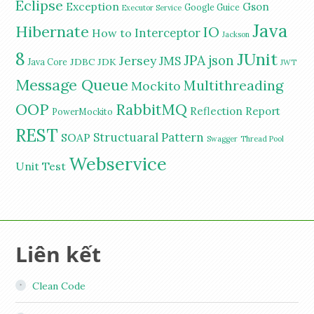
Eclipse
Exception
Gson
Google Guice
Executor Service
Java
Hibernate
IO
Interceptor
How to
Jackson
8
JUnit
JPA
Jersey
json
JMS
JDBC
JDK
Java Core
JWT
Message Queue
Multithreading
Mockito
OOP
RabbitMQ
Reflection
Report
PowerMockito
REST
Structuaral Pattern
SOAP
Swagger
Thread Pool
Webservice
Unit Test
Liên kết
Clean Code