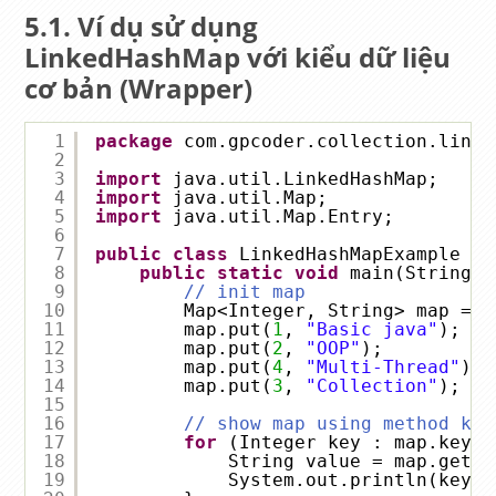
Ví dụ sử dụng
LinkedHashMap
với kiểu dữ liệu
cơ bản (Wrapper)
1
package
com.gpcoder.collection.linke
2
3
import
java.util.LinkedHashMap;
4
import
java.util.Map;
5
import
java.util.Map.Entry;
6
7
public
class
LinkedHashMapExample {
8
public
static
void
main(String a
9
// init map
10
Map<Integer, String> map = 
n
11
map.put(
1
, 
"Basic java"
);
12
map.put(
2
, 
"OOP"
);
13
map.put(
4
, 
"Multi-Thread"
);
14
map.put(
3
, 
"Collection"
);
15
16
// show map using method key
17
for
(Integer key : map.keySe
18
String value = map.get(k
19
System.out.println(key +